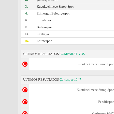
3.
Kucukcekmece Sinop Spor
4.
Etimesgut Belediyespor
6.
Silivrispor
11.
Bulvarspor
13.
Cankaya
16.
Edirnespor
ÚLTIMOS RESULTADOS
COMPARATIVOS
Kucukcekmece Sinop Spor
ÚLTIMOS RESULTADOS
Çorluspor 1947
Kucukcekmece Sinop Spor
Pendikspor
Çorluspor 1947