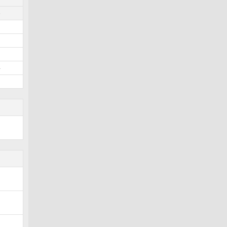
6
2
3
5
4
5