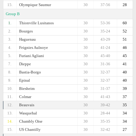
15.
Olympique Saumur
30
37-56
28
Group B
1.
Thionville Lusitanos
30
53-36
60
2.
Bourges
30
35-24
52
3.
Haguenau
30
43-29
51
4.
Feignies Aulnoye
30
41-24
46
5.
Furiani Agliani
30
45-40
45
7.
Dieppe
30
31-36
41
8.
Bastia-Borgo
30
32-37
40
9.
Epinal
30
32-37
40
10.
Biesheim
30
31-37
39
11.
Colmar
30
41-43
37
12.
Beauvais
30
39-42
35
13.
Wasquehal
30
28-44
34
14.
Chambly Oise
30
35-35
34
15.
US Chantilly
30
32-42
27