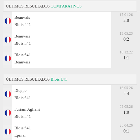
ÚLTIMOS RESULTADOS
COMPARATIVOS
17.01.26
Beauvais
2:0
Blois f.41
13.05.23
Beauvais
0:2
Blois f.41
16.12.22
Blois f.41
1:1
Beauvais
ÚLTIMOS RESULTADOS
Blois f.41
16.05.26
Dieppe
2:4
Blois f.41
02.05.26
Furiani Agliani
1:0
Blois f.41
25.04.26
Blois f.41
0:1
Epinal