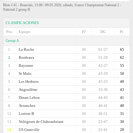
Blois f.41 - Beauvais, 13:00 / 09.05.2026, sábado, France Championnat National 2 -
National 2 group B
CLASIFICACIONES
Pos.
Equipo
PJ
DG
Pt.
Group A
1.
La Roche
30
61-27
65
2.
Bordeaux
30
51-28
62
3.
Bayonne
30
42-27
55
4.
St Malo
30
43-29
50
5.
Les Herbiers
30
45-33
49
6.
Angoulême
30
33-36
43
7.
Dinan Lehon
30
44-45
41
8.
Avranches
30
46-41
40
12.
Lorient B
30
38-51
31
13.
Voltigeurs de Châteaubriant
30
25-47
30
14.
US Granville
30
32-41
29