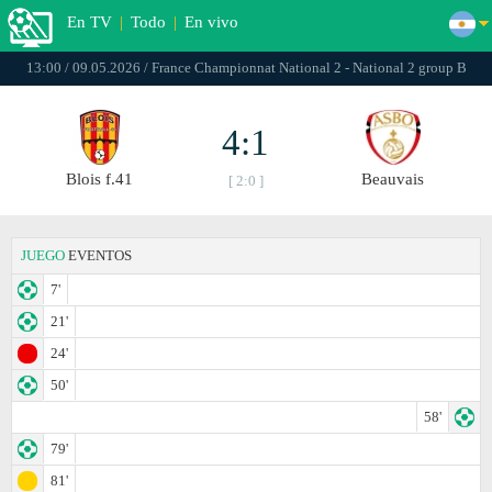
En TV
|
Todo
|
En vivo
13:00 / 09.05.2026 / France Championnat National 2 - National 2 group B
4:1
Blois f.41
Beauvais
[ 2:0 ]
JUEGO
EVENTOS
7'
21'
24'
50'
58'
79'
81'