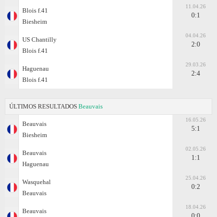
11.04.26
Blois f.41
0:1
Biesheim
04.04.26
US Chantilly
2:0
Blois f.41
29.03.26
Haguenau
2:4
Blois f.41
ÚLTIMOS RESULTADOS
Beauvais
16.05.26
Beauvais
5:1
Biesheim
02.05.26
Beauvais
1:1
Haguenau
25.04.26
Wasquehal
0:2
Beauvais
18.04.26
Beauvais
0:0