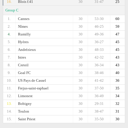
16.
Blois f.41
30
31-47
25
Group C
1.
Cannes
30
53-30
60
2.
Nîmes
30
46-25
59
4.
Rumilly
30
49-36
47
5.
Hyères
30
36-27
45
6.
Andrézieux
30
48-33
45
7.
Istres
30
42-32
43
8.
Creteil
30
36-34
43
9.
Goal FC
30
38-46
40
10.
US Pays de Cassel
30
41-42
36
11.
Frejus-saint-raphael
30
37-50
35
12.
Limonest
30
36-49
34
13.
Bobigny
30
29-31
32
14.
Toulon
30
38-47
31
15.
Saint Priest
30
35-50
30