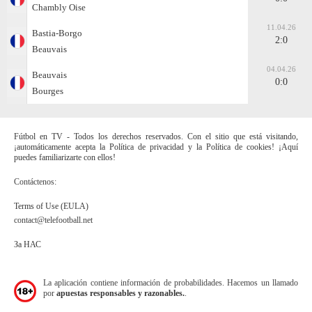
Chambly Oise
11.04.26
Bastia-Borgo
2:0
Beauvais
04.04.26
Beauvais
0:0
Bourges
Fútbol en TV - Todos los derechos reservados. Con el sitio que está visitando,
¡automáticamente acepta la Política de privacidad y la Política de cookies! ¡Aquí
puedes familiarizarte con ellos!
Contáctenos:
Terms of Use (EULA)
contact@telefootball.net
За НАС
La aplicación contiene información de probabilidades. Hacemos un llamado
por
apuestas responsables y razonables.
.