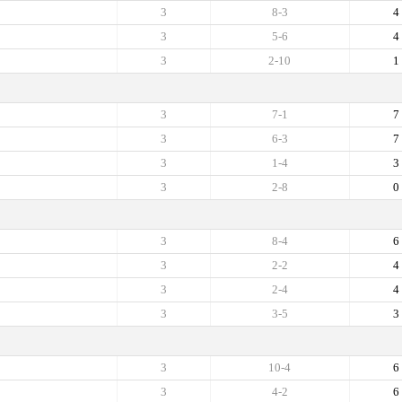
3
8-3
4
3
5-6
4
3
2-10
1
3
7-1
7
3
6-3
7
3
1-4
3
3
2-8
0
3
8-4
6
3
2-2
4
3
2-4
4
3
3-5
3
3
10-4
6
3
4-2
6