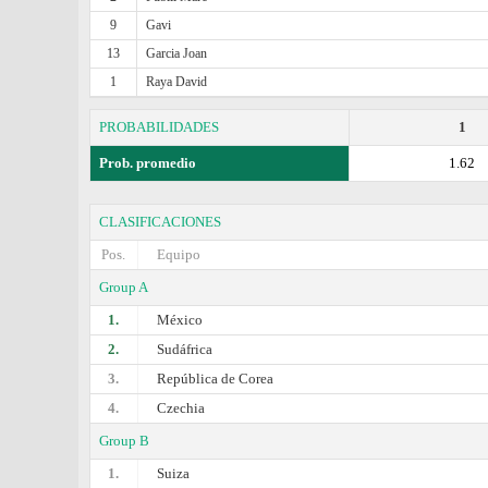
9
Gavi
13
Garcia Joan
1
Raya David
PROBABILIDADES
1
Prob. promedio
1.62
CLASIFICACIONES
Pos.
Equipo
Group A
1.
México
2.
Sudáfrica
3.
República de Corea
4.
Czechia
Group B
1.
Suiza