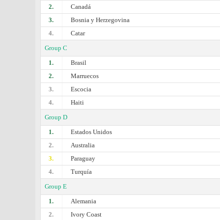
2.
Canadá
3.
Bosnia y Herzegovina
4.
Catar
Group C
1.
Brasil
2.
Marruecos
3.
Escocia
4.
Haiti
Group D
1.
Estados Unidos
2.
Australia
3.
Paraguay
4.
Turquía
Group E
1.
Alemania
2.
Ivory Coast