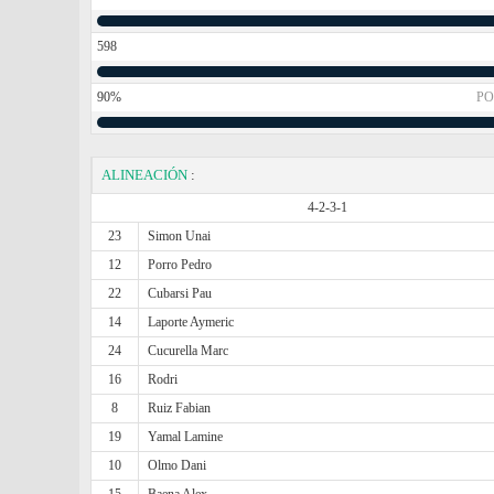
598
90%
PO
ALINEACIÓN
:
4-2-3-1
23
Simon Unai
12
Porro Pedro
22
Cubarsi Pau
14
Laporte Aymeric
24
Cucurella Marc
16
Rodri
8
Ruiz Fabian
19
Yamal Lamine
10
Olmo Dani