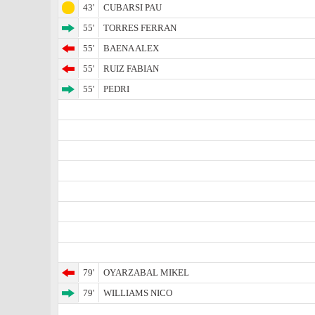
43'
CUBARSI PAU
55'
TORRES FERRAN
55'
BAENA ALEX
55'
RUIZ FABIAN
55'
PEDRI
79'
OYARZABAL MIKEL
79'
WILLIAMS NICO