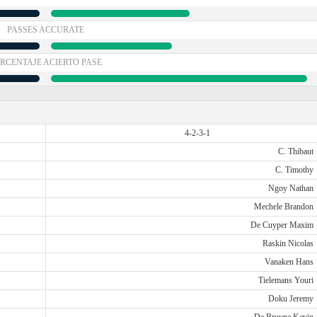
PASSES ACCURATE
RCENTAJE ACIERTO PASE
4-2-3-1
C. Thibaut
C. Timothy
Ngoy Nathan
Mechele Brandon
De Cuyper Maxim
Raskin Nicolas
Vanaken Hans
Tielemans Youri
Doku Jeremy