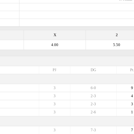
X
2
4.00
5.50
PJ
DG
Pt
3
6-0
9
3
2-3
4
3
2-3
3
3
2-6
1
3
7-3
7