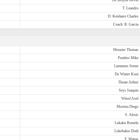
De Bruyne Kevin
T. Leandro
D. Ketelaere Charles
Coach: R. Garcia
Meunier Thomas
Penders Mike
Lammens Senne
De Winter Koni
Theate Arthur
Seys Joaquin
Witsel Axel
Moreira Diego
S. Alexis
Lukaku Romelu
Lukebakio Dodi
F. Matias