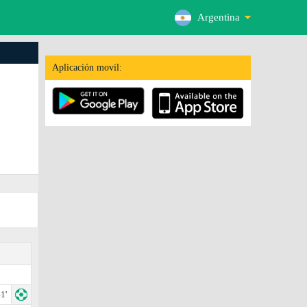
Argentina
Aplicación movil:
1'