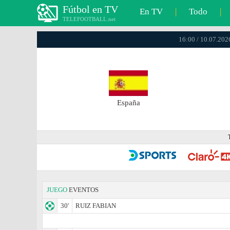
Fútbol en TV
En TV
|
Todo
|
TELEFOOTBALL.net
16:00 / 10.07.202
España
JUEGO
EVENTOS
30'
RUIZ FABIAN