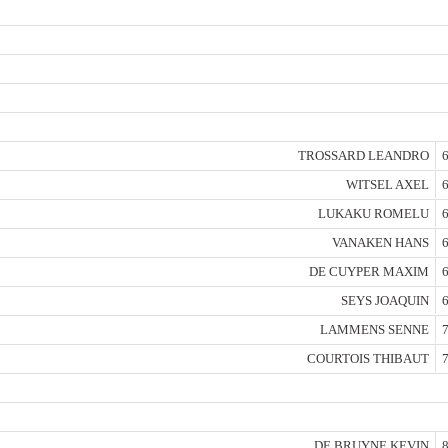
TROSSARD LEANDRO
6
WITSEL AXEL
6
LUKAKU ROMELU
6
VANAKEN HANS
6
DE CUYPER MAXIM
6
SEYS JOAQUIN
6
LAMMENS SENNE
7
COURTOIS THIBAUT
7
DE BRUYNE KEVIN
8