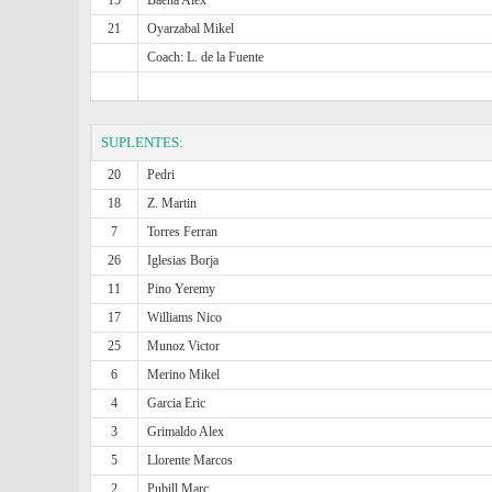
15
Baena Alex
21
Oyarzabal Mikel
Coach: L. de la Fuente
SUPLENTES:
20
Pedri
18
Z. Martin
7
Torres Ferran
26
Iglesias Borja
11
Pino Yeremy
17
Williams Nico
25
Munoz Victor
6
Merino Mikel
4
Garcia Eric
3
Grimaldo Alex
5
Llorente Marcos
2
Pubill Marc