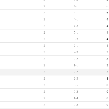
2
4-1
6
2
3-1
6
2
4-1
4
2
4-3
4
2
5-1
4
2
5-3
4
2
2-1
4
3
2-3
3
2
2-2
3
2
1-1
3
2
2-2
2
2
2-3
1
2
3-5
0
2
0-2
0
2
1-4
0
2
2-8
0