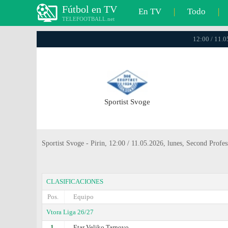
Fútbol en TV
En TV
|
Todo
|
TELEFOOTBALL.net
12:00 / 11.0
Sportist Svoge
Sportist Svoge - Pirin, 12:00 / 11.05.2026, lunes, Second Profe
CLASIFICACIONES
Pos.
Equipo
Vtora Liga 26/27
1.
Etar Veliko Tarnovo