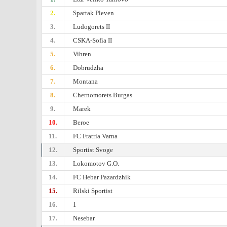
2.
Spartak Pleven
3.
Ludogorets II
4.
CSKA-Sofiа II
5.
Vihren
6.
Dobrudzha
7.
Montana
8.
Chernomorets Burgas
9.
Marek
10.
Beroe
11.
FC Fratria Varna
12.
Sportist Svoge
13.
Lokomotov G.O.
14.
FC Hebar Pazardzhik
15.
Rilski Sportist
16.
1
17.
Nesebar