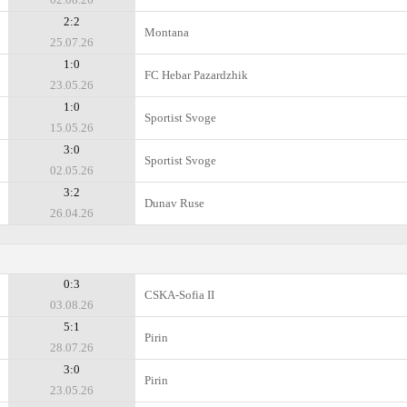
2:2
Montana
25.07.26
1:0
FC Hebar Pazardzhik
23.05.26
1:0
Sportist Svoge
15.05.26
3:0
Sportist Svoge
02.05.26
3:2
Dunav Ruse
26.04.26
0:3
CSKA-Sofiа II
03.08.26
5:1
Pirin
28.07.26
3:0
Pirin
23.05.26