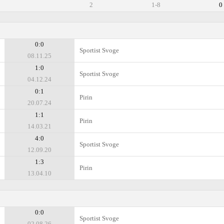
2
1-8
0
0:0
Sportist Svoge
08.11.25
1:0
Sportist Svoge
04.12.24
0:1
Pirin
20.07.24
1:1
Pirin
14.03.21
4:0
Sportist Svoge
12.09.20
1:3
Pirin
13.04.10
0:0
Sportist Svoge
02.08.26