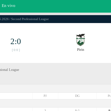
En vivo
5.2026 / Second Professional League
2:0
Pirin
[ 0:0 ]
ssional League
PJ
DG
Pt
3
8-2
9