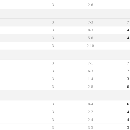
3
2-6
1
3
7-3
7
3
8-3
4
3
5-6
4
3
2-10
1
3
7-1
7
3
6-3
7
3
1-4
3
3
2-8
0
3
8-4
6
3
2-2
4
3
2-4
4
3
3-5
3