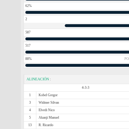
62%
2
587
517
88%
PO
ALINEACIÓN
:
4-3-3
1
Kobel Gregor
3
Widmer Silvan
4
Elvedi Nico
5
Akanji Manuel
13
R. Ricardo