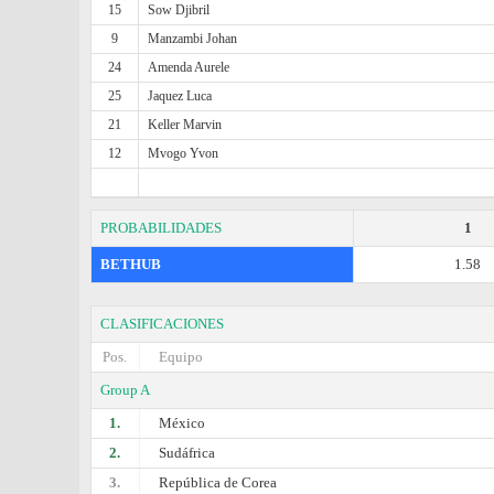
15
Sow Djibril
9
Manzambi Johan
24
Amenda Aurele
25
Jaquez Luca
21
Keller Marvin
12
Mvogo Yvon
PROBABILIDADES
1
BETHUB
1.58
CLASIFICACIONES
Pos.
Equipo
Group A
1.
México
2.
Sudáfrica
3.
República de Corea