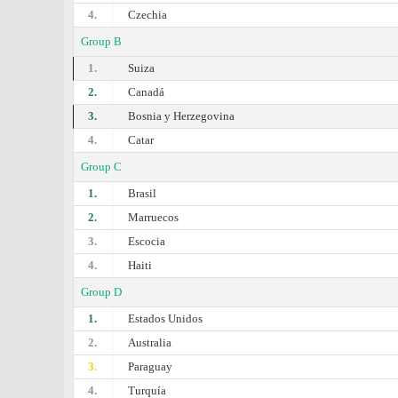
4.
Czechia
Group B
1.
Suiza
2.
Canadá
3.
Bosnia y Herzegovina
4.
Catar
Group C
1.
Brasil
2.
Marruecos
3.
Escocia
4.
Haiti
Group D
1.
Estados Unidos
2.
Australia
3.
Paraguay
4.
Turquía