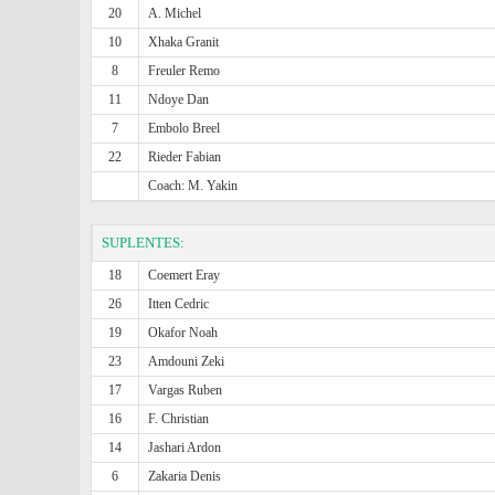
20
A. Michel
10
Xhaka Granit
8
Freuler Remo
11
Ndoye Dan
7
Embolo Breel
22
Rieder Fabian
Coach: M. Yakin
SUPLENTES:
18
Coemert Eray
26
Itten Cedric
19
Okafor Noah
23
Amdouni Zeki
17
Vargas Ruben
16
F. Christian
14
Jashari Ardon
6
Zakaria Denis