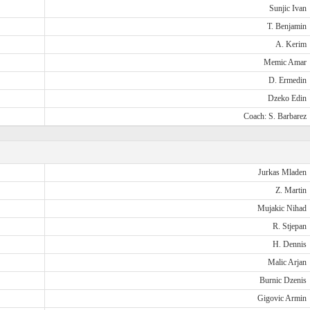
Sunjic Ivan
T. Benjamin
A. Kerim
Memic Amar
D. Ermedin
Dzeko Edin
Coach: S. Barbarez
Jurkas Mladen
Z. Martin
Mujakic Nihad
R. Stjepan
H. Dennis
Malic Arjan
Burnic Dzenis
Gigovic Armin