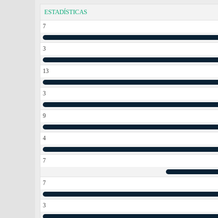
ESTADÍSTICAS
7
3
13
3
9
4
7
7
3