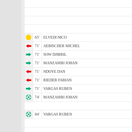
65'
ELVEDI NICO
71'
AEBISCHER MICHEL
71'
SOW DJIBRIL
71'
MANZAMBI JOHAN
71'
NDOYE DAN
71'
RIEDER FABIAN
71'
VARGAS RUBEN
74'
MANZAMBI JOHAN
84'
VARGAS RUBEN