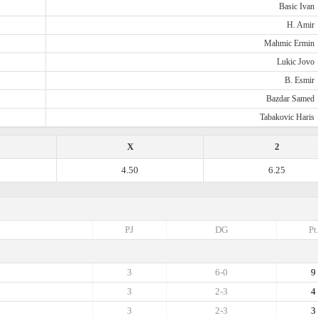
Basic Ivan
H. Amir
Mahmic Ermin
Lukic Jovo
B. Esmir
Bazdar Samed
Tabakovic Haris
X
2
4.50
6.25
PJ
DG
Pt
3
6-0
9
3
2-3
4
3
2-3
3