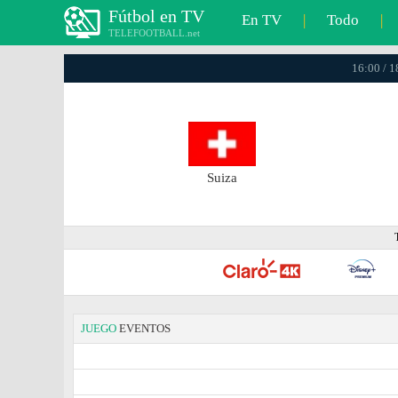
Fútbol en TV
En TV
|
Todo
|
TELEFOOTBALL.net
16:00 / 
Suiza
JUEGO
EVENTOS