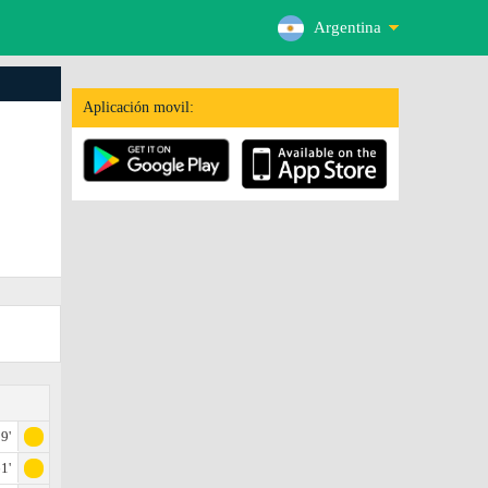
Argentina
Aplicación movil:
9'
1'