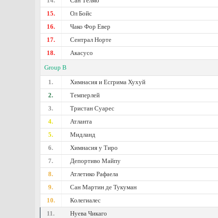
14.
Сан Телмо
15.
Ол Бойс
16.
Чако Фор Евер
17.
Сентрал Норте
18.
Акасусо
Group B
1.
Химнасия и Есгрима Хухуй
2.
Темперлей
3.
Тристан Суарес
4.
Атланта
5.
Мидланд
6.
Химнасия у Тиро
7.
Депортиво Майпу
8.
Атлетико Рафаела
9.
Сан Мартин де Тукуман
10.
Колегиалес
11.
Нуева Чикаго