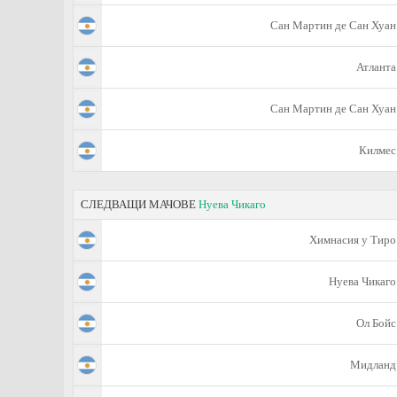
Сан Мартин де Сан Хуан
Атланта
Сан Мартин де Сан Хуан
Килмес
СЛЕДВАЩИ МАЧОВЕ
Нуева Чикаго
Химнасия у Тиро
Нуева Чикаго
Ол Бойс
Мидланд