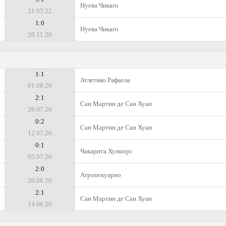
Нуева Чикаго
21.05.22
1:0
Нуева Чикаго
29.11.20
1:1
Атлетико Рафаела
01.08.26
2:1
Сан Мартин де Сан Хуан
26.07.26
0:2
Сан Мартин де Сан Хуан
12.07.26
0:1
Чакарита Хуниорс
05.07.26
2:0
Агропекуарио
20.06.26
2:1
Сан Мартин де Сан Хуан
14.06.26