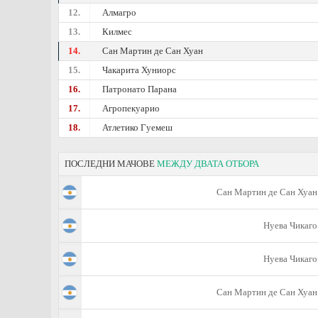
12.
Алмагро
13.
Килмес
14.
Сан Мартин де Сан Хуан
15.
Чакарита Хуниорс
16.
Патронато Парана
17.
Агропекуарио
18.
Атлетико Гуемеш
ПОСЛЕДНИ МАЧОВЕ
МЕЖДУ ДВАТА ОТБОРА
Сан Мартин де Сан Хуан
Нуева Чикаго
Нуева Чикаго
Сан Мартин де Сан Хуан