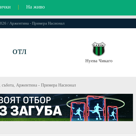
ички
|
На живо
.2026 / Аржентина - Примера Насионал
отл
Нуева Чикаго
6, събота, Аржентина - Примера Насионал