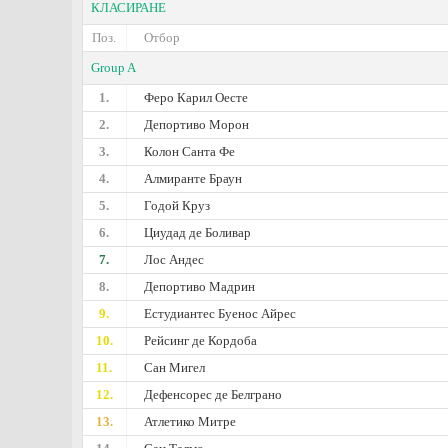
КЛАСИРАНЕ
Поз.
Отбор
Group A
1.
Феро Карил Оесте
2.
Депортиво Морон
3.
Колон Санта Фе
4.
Алмиранте Браун
5.
Годой Круз
6.
Циудад де Боливар
7.
Лос Андес
8.
Депортиво Мадрин
9.
Естудиантес Буенос Айрес
10.
Рейсинг де Кордоба
11.
Сан Мигел
12.
Дефенсорес де Белграно
13.
Атлетико Митре