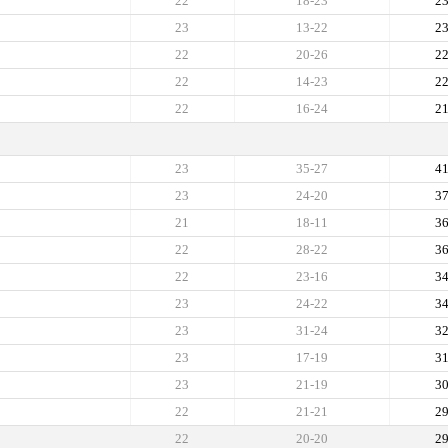
22
18-23
2
23
13-22
2
22
20-26
2
22
14-23
2
22
16-24
2
23
35-27
4
23
24-20
3
21
18-11
3
22
28-22
3
22
23-16
3
23
24-22
3
23
31-24
3
23
17-19
3
23
21-19
3
22
21-21
2
22
20-20
2