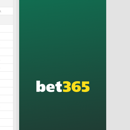
.
3
8
6
5
4
4
3
3
2
7
6
5
5