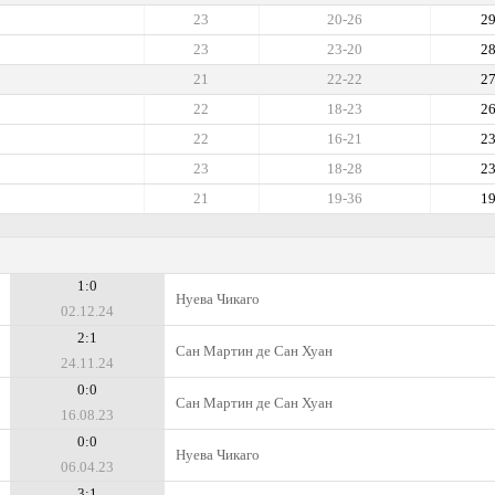
23
20-26
2
23
23-20
2
21
22-22
2
22
18-23
2
22
16-21
2
23
18-28
2
21
19-36
1
1:0
Нуева Чикаго
02.12.24
2:1
Сан Мартин де Сан Хуан
24.11.24
0:0
Сан Мартин де Сан Хуан
16.08.23
0:0
Нуева Чикаго
06.04.23
3:1