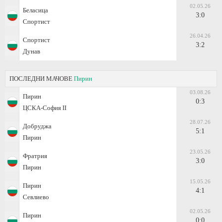
02.05.26
Беласица
3:0
Спортист
26.04.26
Спортист
3:2
Дунав
ПОСЛЕДНИ МАЧОВЕ
Пирин
03.08.26
Пирин
0:3
ЦСКА-София II
28.07.26
Добруджа
5:1
Пирин
23.05.26
Фратрия
3:0
Пирин
15.05.26
Пирин
4:1
Севлиево
02.05.26
Пирин
0:0