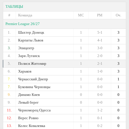
ТАБЛИЦЫ
#
Команда
МС
РМ
Оч.
Premier League 26/27
1.
Шахтер Донецк
1
5-1
3
2.
Карпаты Львов
1
4-1
3
3.
Эпицентр
1
3-0
3
4.
Заря Луганск
1
2-0
3
5.
Полися Житомир
1
2-1
3
6.
Харьков
1
1-0
3
7.
Черкасский Днепр
1
0-0
1
7.
Буковина Черновцы
1
0-0
1
9.
Динамо Киев
0
0-0
0
9.
Левый берег
0
0-0
0
11.
Черноморец Одесса
1
1-2
0
12.
Верес Ровно
1
0-1
0
13.
Колос Ковалевка
1
0-2
0