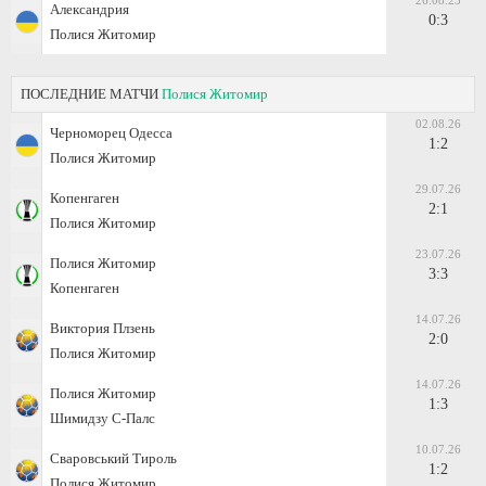
26.08.23
Александрия
0:3
Полися Житомир
ПОСЛЕДНИЕ МАТЧИ
Полися Житомир
02.08.26
Черноморец Одесса
1:2
Полися Житомир
29.07.26
Копенгаген
2:1
Полися Житомир
23.07.26
Полися Житомир
3:3
Копенгаген
14.07.26
Виктория Плзень
2:0
Полися Житомир
14.07.26
Полися Житомир
1:3
Шимидзу С-Палс
10.07.26
Сваровський Тироль
1:2
Полися Житомир