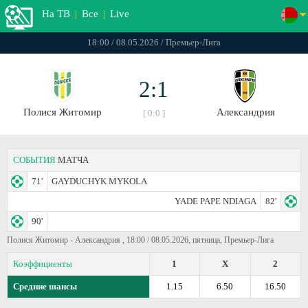
На ТВ
|
Все
|
Live
18:00 / 08.05.2026 / Премьер-Лига
2:1
Полися Житомир
Александрия
[ 0:0 ]
СОБЫТИЯ
МАТЧА
71'
GAYDUCHYK MYKOLA
YADE PAPE NDIAGA
82'
90'
Полися Житомир - Александрия , 18:00 / 08.05.2026, пятница, Премьер-Лига
Коэффициенты
1
X
2
Средние шансы
1.15
6.50
16.50