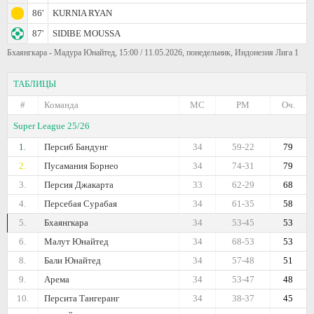
86'
KURNIA RYAN
87'
SIDIBE MOUSSA
Бхаянгкара - Мадура Юнайтед, 15:00 / 11.05.2026, понедельник, Индонезия Лига 1
ТАБЛИЦЫ
#
Команда
МС
РМ
Оч.
Super League 25/26
1.
Персиб Бандунг
34
59-22
79
2.
Пусамания Борнео
34
74-31
79
3.
Персия Джакарта
33
62-29
68
4.
Персебая Сурабая
34
61-35
58
5.
Бхаянгкара
34
53-45
53
6.
Малут Юнайтед
34
68-53
53
8.
Бали Юнайтед
34
57-48
51
9.
Арема
34
53-47
48
10.
Персита Тангеранг
34
38-37
45