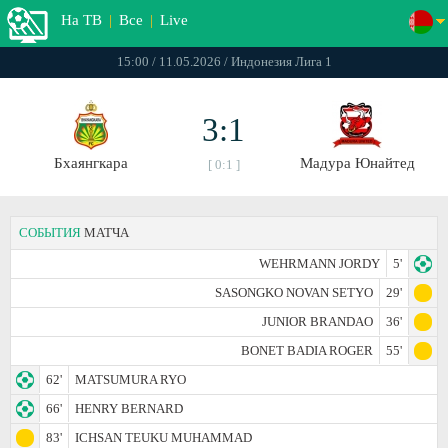
На ТВ
|
Все
|
Live
15:00 / 11.05.2026 / Индонезия Лига 1
3:1
Бхаянгкара
Мадура Юнайтед
[ 0:1 ]
СОБЫТИЯ
МАТЧА
WEHRMANN JORDY
5'
SASONGKO NOVAN SETYO
29'
JUNIOR BRANDAO
36'
BONET BADIA ROGER
55'
62'
MATSUMURA RYO
66'
HENRY BERNARD
83'
ICHSAN TEUKU MUHAMMAD