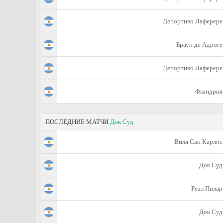
Депортиво Лаферере
Браун де Адроге
Депортиво Лаферере
Фландрия
ПОСЛЕДНИЕ МАТЧИ
Док Суд
Виля Сан Карлос
Док Суд
Реал Пилар
Док Суд