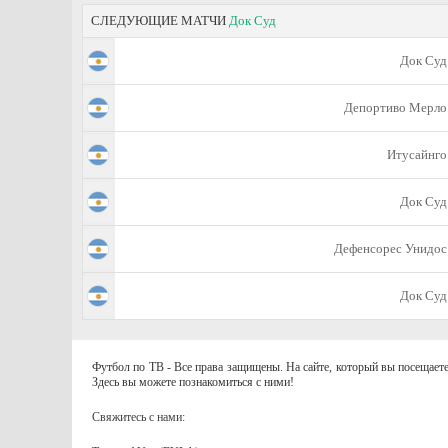
СЛЕДУЮЩИЕ МАТЧИ
Док Суд
Док Суд
Депортиво Мерло
Итусайнго
Док Суд
Дефенсорес Унидос
Док Суд
Футбол по ТВ - Все права защищены. На сайте, который вы посещаете
Здесь вы можете познакомиться с ними!
Свяжитесь с нами: