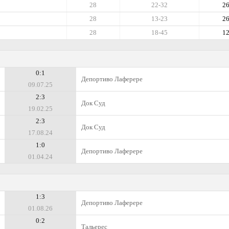
28
22-32
2
28
13-23
2
28
18-45
1
0:1
Депортиво Лаферере
09.07.25
2:3
Док Суд
19.02.25
2:3
Док Суд
17.08.24
1:0
Депортиво Лаферере
01.04.24
1:3
Депортиво Лаферере
01.08.26
0:2
Тальерес