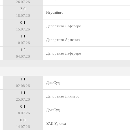
26.07.26
2:0
Итусайнго
18.07.26
0:1
Депортиво Лаферере
15.07.26
1:1
Депортиво Арменио
10.07.26
1:2
Депортиво Лаферере
04.07.26
1:1
Док Суд
02.08.26
1:1
Депортиво Линиерс
25.07.26
0:1
Док Суд
18.07.26
0:0
УАИ Уркиса
14.07.26