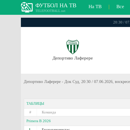
ФУТБОЛ НА ТВ
На ТВ
|
Все
TELEFOOTBALL.net
20:30 / 07
Депортиво Лаферере
Депортиво Лаферере - Док Суд, 20:30 / 07.06.2026, воскре
ТАБЛИЦЫ
#
Команда
Primera B 2026
1.
Екскурзионистас