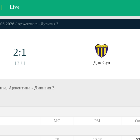
|
Live
.06.2026 / Аржентина - Дивизия 3
2:1
Док Суд
[ 2:1 ]
сенье, Аржентина - Дивизия 3
МС
РМ
Оч
28
40-19
5