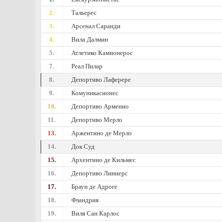
2.
Тальерес
3.
Арсенал Саранди
4.
Вила Далмин
5.
Атлетико Камионерос
7.
Реал Пилар
8.
Депортиво Лаферере
9.
Комуникасионес
10.
Депортиво Арменио
11.
Депортиво Мерло
13.
Аржентино де Мерло
14.
Док Суд
15.
Архентино де Кильмес
16.
Депортиво Линиерс
17.
Браун де Адроге
18.
Фландрия
19.
Виля Сан Карлос