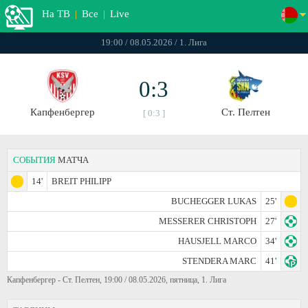
На ТВ
|
Все
|
Live
19:00 / 08.05.2026 / 1. Лига
0:3
Капфенбергер
Ст. Пелтен
[ 0:3 ]
СОБЫТИЯ
МАТЧА
14'
BREIT PHILIPP
BUCHEGGER LUKAS
25'
MESSERER CHRISTOPH
27'
HAUSJELL MARCO
34'
STENDERA MARC
41'
Капфенбергер - Ст. Пелтен, 19:00 / 08.05.2026, пятница, 1. Лига