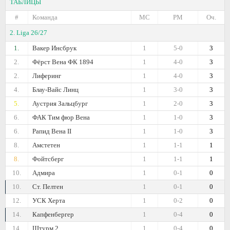
ТАБЛИЦЫ
#
Команда
МС
РМ
Оч.
2. Liga 26/27
1.
Вакер Инсбрук
1
5-0
3
2.
Фёрст Вена ФК 1894
1
4-0
3
2.
Лиферинг
1
4-0
3
4.
Блау-Вайс Линц
1
3-0
3
5.
Аустрия Зальцбург
1
2-0
3
6.
ФАК Тим фюр Вена
1
1-0
3
6.
Рапид Вена II
1
1-0
3
8.
Амстетен
1
1-1
1
8.
Фойтсберг
1
1-1
1
10.
Адмира
1
0-1
0
10.
Ст. Пелтен
1
0-1
0
12.
УСК Херта
1
0-2
0
14.
Капфенбергер
1
0-4
0
14.
Штурм 2
1
0-4
0