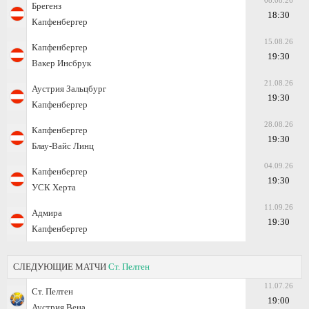
08.08.26
Брегенз
18:30
Капфенбергер
15.08.26
Капфенбергер
19:30
Вакер Инсбрук
21.08.26
Аустрия Зальцбург
19:30
Капфенбергер
28.08.26
Капфенбергер
19:30
Блау-Вайс Линц
04.09.26
Капфенбергер
19:30
УСК Херта
11.09.26
Адмира
19:30
Капфенбергер
СЛЕДУЮЩИЕ МАТЧИ
Ст. Пелтен
11.07.26
Ст. Пелтен
19:00
Аустрия Вена