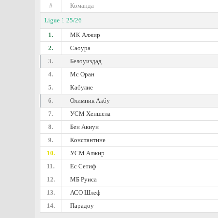
#
Команда
Ligue 1 25/26
1.
МК Алжир
2.
Саоура
3.
Белоуиздад
4.
Мс Оран
5.
Кабулие
6.
Олимпик Акбу
7.
УСМ Хеншела
8.
Бен Акнун
9.
Константине
10.
УСМ Алжир
11.
Ес Сетиф
12.
МБ Руиса
13.
АСО Шлеф
14.
Парадоу