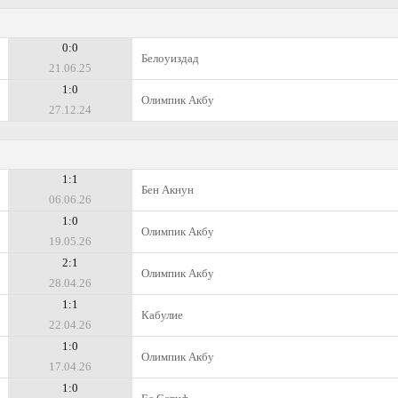
0:0
Белоуиздад
21.06.25
1:0
Олимпик Акбу
27.12.24
1:1
Бен Акнун
06.06.26
1:0
Олимпик Акбу
19.05.26
2:1
Олимпик Акбу
28.04.26
1:1
Кабулие
22.04.26
1:0
Олимпик Акбу
17.04.26
1:0