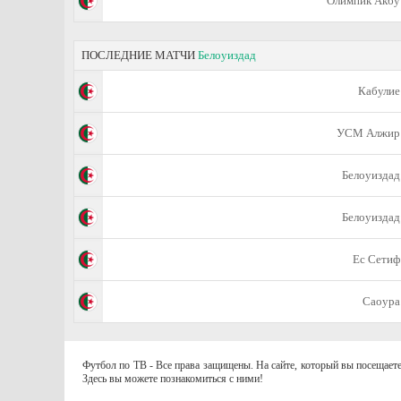
Олимпик Акбу
ПОСЛЕДНИЕ МАТЧИ
Белоуиздад
Кабулие
УСМ Алжир
Белоуиздад
Белоуиздад
Ес Сетиф
Саоура
Футбол по ТВ - Все права защищены. На сайте, который вы посещаете
Здесь вы можете познакомиться с ними!