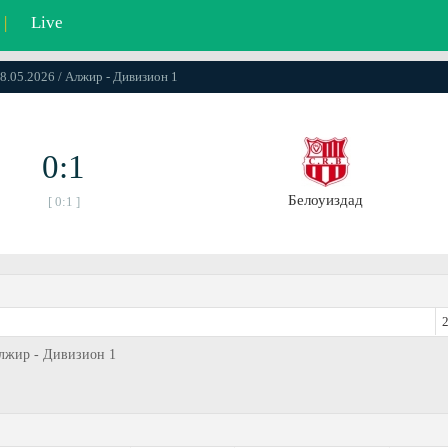
|
Live
08.05.2026 / Алжир - Дивизион 1
0:1
Белоуиздад
[ 0:1 ]
2
Алжир - Дивизион 1