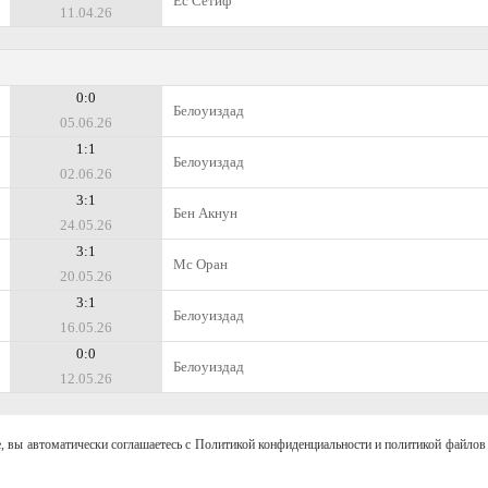
Ес Сетиф
11.04.26
0:0
Белоуиздад
05.06.26
1:1
Белоуиздад
02.06.26
3:1
Бен Акнун
24.05.26
3:1
Мс Оран
20.05.26
3:1
Белоуиздад
16.05.26
0:0
Белоуиздад
12.05.26
, вы автоматически соглашаетесь с Политикой конфиденциальности и политикой файлов 