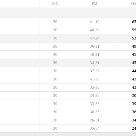
МС
РМ
Оч
30
41-18
6
30
40-26
5
30
47-24
5
30
36-31
4
30
40-31
4
30
34-31
4
30
37-37
4
30
41-39
4
30
35-30
4
30
34-29
3
30
33-36
3
30
30-35
3
30
26-31
3
30
35-54
2