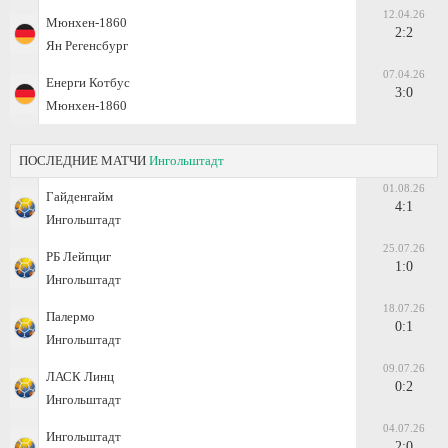
12.04.26
Мюнхен-1860
2:2
Ян Регенсбург
07.04.26
Енерги Котбус
3:0
Мюнхен-1860
ПОСЛЕДНИЕ МАТЧИ
Ингольштадт
01.08.26
Гайденгайм
4:1
Ингольштадт
25.07.26
РБ Лейпциг
1:0
Ингольштадт
18.07.26
Палермо
0:1
Ингольштадт
09.07.26
ЛАСК Линц
0:2
Ингольштадт
04.07.26
Ингольштадт
2:0