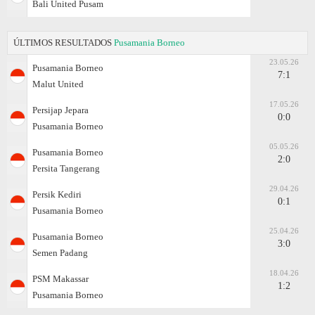
Bali United Pusam
ÚLTIMOS RESULTADOS
Pusamania Borneo
23.05.26
Pusamania Borneo
7:1
Malut United
17.05.26
Persijap Jepara
0:0
Pusamania Borneo
05.05.26
Pusamania Borneo
2:0
Persita Tangerang
29.04.26
Persik Kediri
0:1
Pusamania Borneo
25.04.26
Pusamania Borneo
3:0
Semen Padang
18.04.26
PSM Makassar
1:2
Pusamania Borneo