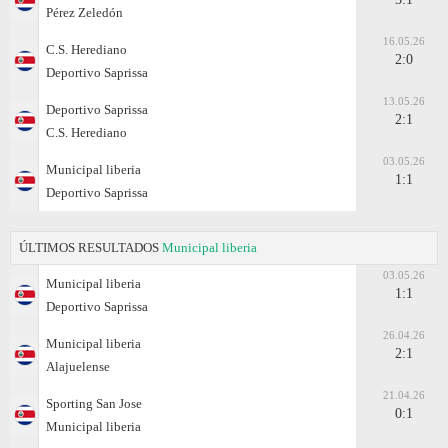
Pérez Zeledón
16.05.26
C.S. Herediano
2:0
Deportivo Saprissa
13.05.26
Deportivo Saprissa
2:1
C.S. Herediano
03.05.26
Municipal liberia
1:1
Deportivo Saprissa
ÚLTIMOS RESULTADOS
Municipal liberia
03.05.26
Municipal liberia
1:1
Deportivo Saprissa
26.04.26
Municipal liberia
2:1
Alajuelense
21.04.26
Sporting San Jose
0:1
Municipal liberia