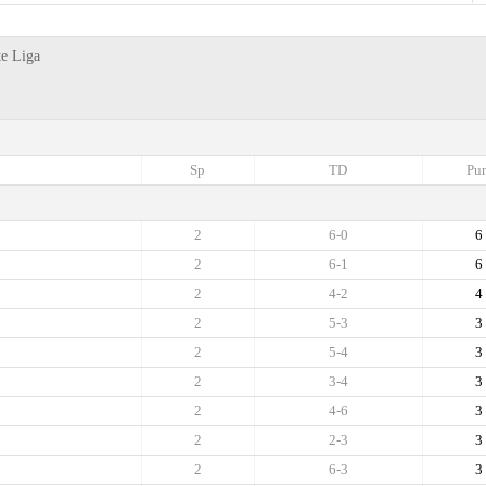
te Liga
Sp
TD
Pun
2
6-0
6
2
6-1
6
2
4-2
4
2
5-3
3
2
5-4
3
2
3-4
3
2
4-6
3
2
2-3
3
2
6-3
3