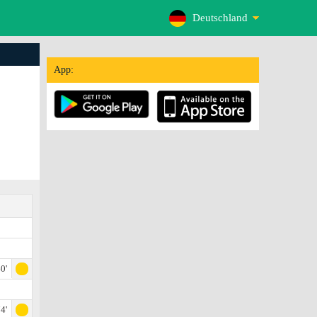
Deutschland
App:
0'
4'