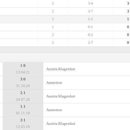
2
3-4
3
2
3-7
3
1
1-1
1
1
0-1
0
2
0-2
0
2
2-7
0
1:6
Austria Klagenfurt
13.04.21
3:0
Amstetten
31.10.20
2:1
Austria Klagenfurt
24.07.20
1:1
Amstetten
01.11.19
3:1
Austria Klagenfurt
12.05.19