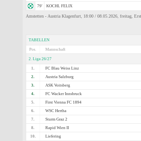
79'
KOCHL FELIX
Amstetten - Austria Klagenfurt, 18:00 / 08.05.2026, freitag, Ers
TABELLEN
Pos.
Mannschaft
2. Liga 26/27
1.
FC Blau Weiss Linz
2.
Austria Salzburg
3.
ASK Voitsberg
4.
FC Wacker Innsbruck
5.
First Vienna FC 1894
6.
WSC Hertha
7.
Sturm Graz 2
8.
Rapid Wien II
10.
Liefering