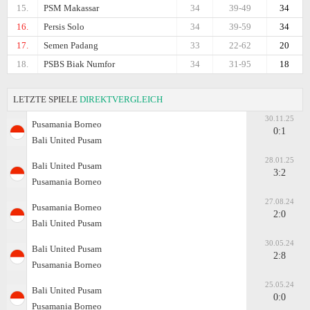
15.
PSM Makassar
34
39-49
34
16.
Persis Solo
34
39-59
34
17.
Semen Padang
33
22-62
20
18.
PSBS Biak Numfor
34
31-95
18
LETZTE SPIELE
DIREKTVERGLEICH
30.11.25
Pusamania Borneo
0:1
Bali United Pusam
28.01.25
Bali United Pusam
3:2
Pusamania Borneo
27.08.24
Pusamania Borneo
2:0
Bali United Pusam
30.05.24
Bali United Pusam
2:8
Pusamania Borneo
25.05.24
Bali United Pusam
0:0
Pusamania Borneo