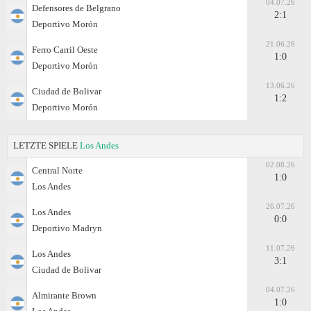
04.07.26
Defensores de Belgrano
2:1
Deportivo Morón
21.06.26
Ferro Carril Oeste
1:0
Deportivo Morón
13.06.26
Ciudad de Bolivar
1:2
Deportivo Morón
LETZTE SPIELE
Los Andes
02.08.26
Central Norte
1:0
Los Andes
26.07.26
Los Andes
0:0
Deportivo Madryn
11.07.26
Los Andes
3:1
Ciudad de Bolivar
04.07.26
Almirante Brown
1:0