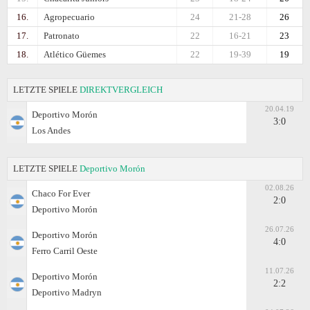
16.
Agropecuario
24
21-28
26
17.
Patronato
22
16-21
23
18.
Atlético Güemes
22
19-39
19
LETZTE SPIELE
DIREKTVERGLEICH
20.04.19
Deportivo Morón
3:0
Los Andes
LETZTE SPIELE
Deportivo Morón
02.08.26
Chaco For Ever
2:0
Deportivo Morón
26.07.26
Deportivo Morón
4:0
Ferro Carril Oeste
11.07.26
Deportivo Morón
2:2
Deportivo Madryn