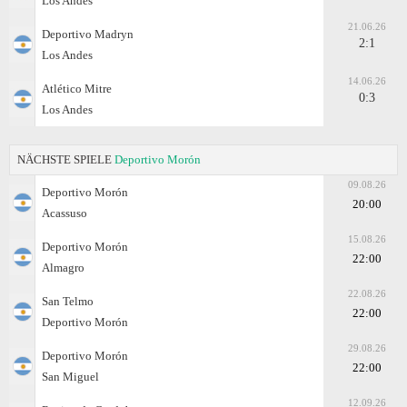
Los Andes
21.06.26
Deportivo Madryn
2:1
Los Andes
14.06.26
Atlético Mitre
0:3
Los Andes
NÄCHSTE SPIELE
Deportivo Morón
09.08.26
Deportivo Morón
20:00
Acassuso
15.08.26
Deportivo Morón
22:00
Almagro
22.08.26
San Telmo
22:00
Deportivo Morón
29.08.26
Deportivo Morón
22:00
San Miguel
12.09.26