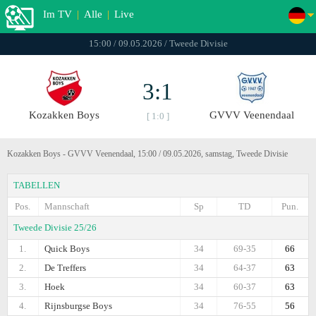
Im TV
|
Alle
|
Live
15:00 / 09.05.2026 / Tweede Divisie
3:1
Kozakken Boys
GVVV Veenendaal
[ 1:0 ]
Kozakken Boys - GVVV Veenendaal, 15:00 / 09.05.2026, samstag, Tweede Divisie
TABELLEN
Pos.
Mannschaft
Sp
TD
Pun.
Tweede Divisie 25/26
1.
Quick Boys
34
69-35
66
2.
De Treffers
34
64-37
63
3.
Hoek
34
60-37
63
4.
Rijnsburgse Boys
34
76-55
56