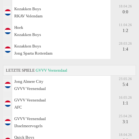
18.04.26
Kozakken Boys
0:0
RKAV Volendam
11.04.26
Hoek
1:2
Kozakken Boys
28.03.26
Kozakken Boys
1:4
Jong Sparta Rotterdam
LETZTE SPIELE
GVVV Veenendaal
23.05.26
Jong Almere City
5:4
GVVV Veenendaal
16.05.26
GVVV Veenendaal
1:1
AFC
25.04.26
GVVV Veenendaal
3:1
IJsselmeervogels
18.04.26
Quick Boys