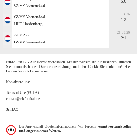
6:0
GVVV Veenendaal
11.04.26
GVVV Veenendaal
1:2
HHC Hardenberg
28.03.26
ACV Assen
2:1
GVVV Veenendaal
Fußball imTV - Alle Rechte vorbehalten. Mit der Website, die Sie besuchen, stimmen
Sie automatisch der Datenschutzerklärung und den Cookie-Richtlinien zu! Hier
können Sie sich kennenlernen!
Kontaktiere uns:
Terms of Use (EULA)
contact@telefootball.net
За НАС
Die App enthält Quoteninformationen. Wir fordern
verantwortungsvolles
und angemessenes Wetten.
.