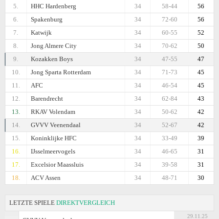
5.
HHC Hardenberg
34
58-44
56
6.
Spakenburg
34
72-60
56
7.
Katwijk
34
60-55
52
8.
Jong Almere City
34
70-62
50
9.
Kozakken Boys
34
47-55
47
10.
Jong Sparta Rotterdam
34
71-73
45
11.
AFC
34
46-54
45
12.
Barendrecht
34
62-84
43
13.
RKAV Volendam
34
50-62
42
14.
GVVV Veenendaal
34
52-67
42
15.
Koninklijke HFC
34
33-49
39
16.
IJsselmeervogels
34
46-65
31
17.
Excelsior Maassluis
34
39-58
31
18.
ACV Assen
34
48-71
30
LETZTE SPIELE
DIREKTVERGLEICH
29.11.25