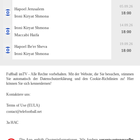
05.09.26
Hapoel Jerusalem
18:00
Ironi Kiryat Shmona
14.09.26
Ironi Kiryat Shmona
18:00
Maccabi Haifa
19.09.26
Hapoel Be'er Sheva
18:00
Ironi Kiryat Shmona
Fußball imTV - Alle Rechte vorbehalten. Mit der Website, die Sie besuchen, stimmen
Sie automatisch der Datenschutzerklärung und den Cookie-Richtlinien zu! Hier
können Sie sich kennenlernen!
Kontaktiere uns:
Terms of Use (EULA)
contact@telefootball.net
За НАС
Die App enthält Quoteninformationen. Wir fordern
verantwortungsvolles