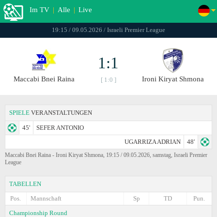
Im TV
|
Alle
|
Live
19:15 / 09.05.2026 / Israeli Premier League
1:1
Maccabi Bnei Raina
Ironi Kiryat Shmona
[ 1:0 ]
SPIELE
VERANSTALTUNGEN
45'
SEFER ANTONIO
UGARRIZA ADRIAN
48'
Maccabi Bnei Raina - Ironi Kiryat Shmona, 19:15 / 09.05.2026, samstag, Israeli Premier
League
TABELLEN
Pos.
Mannschaft
Sp
TD
Pun.
Championship Round