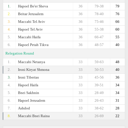
1.
Hapoel Be'er Sheva
36
79-38
79
2.
Beitar Jerusalem
36
78-40
76
3.
Maccabi Tel Aviv
36
75-46
66
4.
Hapoel Tel Aviv
36
55-38
60
5.
Maccabi Haifa
36
66-47
55
6.
Hapoel Petah Tikva
36
48-57
40
Relegation Round
1.
Maccabi Netanya
33
59-63
48
2.
Ironi Kiryat Shmona
33
50-53
40
3.
Ironi Tiberias
33
45-56
36
4.
Hapoel Haifa
33
39-51
34
5.
Bnei Sakhnin
33
28-49
34
6.
Hapoel Jerusalem
33
26-43
31
7.
Ashdod
33
38-62
28
8.
Maccabi Bnei Raina
33
26-69
22