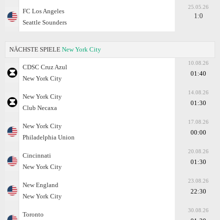
25.05.26
FC Los Angeles
1:0
Seattle Sounders
NÄCHSTE SPIELE
New York City
10.08.26
CDSC Cruz Azul
01:40
New York City
14.08.26
New York City
01:30
Club Necaxa
17.08.26
New York City
00:00
Philadelphia Union
20.08.26
Cincinnati
01:30
New York City
23.08.26
New England
22:30
New York City
30.08.26
Toronto