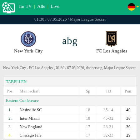
Im TV
|
Alle
|
Live
01:30 / 07.05.2026 / Major League Soccer
abg
New York City
FC Los Angeles
New York City - FC Los Angeles , 01:30 / 07.05.2026, donnerstag, Major League Soccer
TABELLEN
Pos.
Mannschaft
Sp
TD
Pun.
Eastern Conference
1.
Nashville SC
18
35-14
40
2.
Inter Miami
18
45-32
38
3.
New England
17
28-21
30
4.
Chicago Fire
17
32-23
29