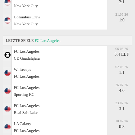
2:1
New York City
21.05.26
Columbus Crew
1:0
New York City
LETZTE SPIELE
FC Los Angeles
06.08.26
FC Los Angeles
5:4 ELF
CD Guadalajara
02.08.26
Whitecaps
1:1
FC Los Angeles
26.07.26
FC Los Angeles
4:0
Sporting KC
23.07.26
FC Los Angeles
3:1
Real Salt Lake
18.07.26
LA Galaxy
0:3
FC Los Angeles