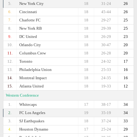
5.
New York City
18
31-24
26
6.
Cincinnati
18
45-44
26
7.
Charlotte FC
18
29-27
25
8.
New York RB
18
29-39
25
9.
DC United
18
26-29
23
10.
Orlando City
18
30-47
20
11.
Columbus Crew
18
26-28
20
12.
Toronto
18
24-32
17
13.
Philadelphia Union
18
25-33
16
14.
Montreal Impact
18
24-35
16
15.
Atlanta United
18
19-33
12
Western Conference
1.
Whitecaps
17
38-17
34
2.
FC Los Angeles
19
35-19
34
3.
SJ Earthquakes
18
37-24
33
4.
Houston Dynamo
17
25-24
29