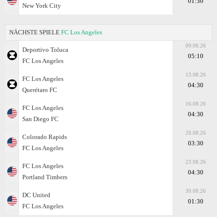
01:30
New York City
NÄCHSTE SPIELE
FC Los Angeles
09.08.26
Deportivo Toluca
05:10
FC Los Angeles
13.08.26
FC Los Angeles
04:30
Querétaro FC
16.08.26
FC Los Angeles
04:30
San Diego FC
20.08.26
Colorado Rapids
03:30
FC Los Angeles
23.08.26
FC Los Angeles
04:30
Portland Timbers
30.08.26
DC United
01:30
FC Los Angeles