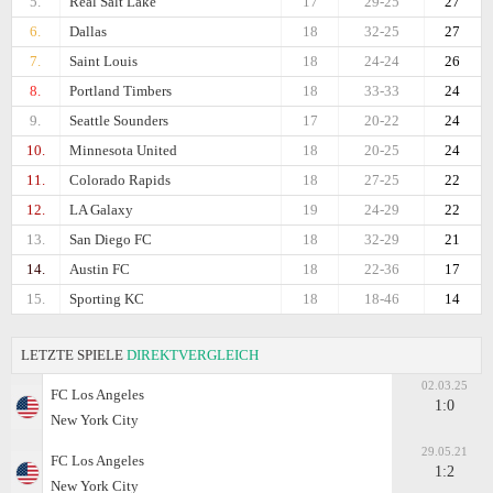
5.
Real Salt Lake
17
29-25
27
6.
Dallas
18
32-25
27
7.
Saint Louis
18
24-24
26
8.
Portland Timbers
18
33-33
24
9.
Seattle Sounders
17
20-22
24
10.
Minnesota United
18
20-25
24
11.
Colorado Rapids
18
27-25
22
12.
LA Galaxy
19
24-29
22
13.
San Diego FC
18
32-29
21
14.
Austin FC
18
22-36
17
15.
Sporting KC
18
18-46
14
LETZTE SPIELE
DIREKTVERGLEICH
02.03.25
FC Los Angeles
1:0
New York City
29.05.21
FC Los Angeles
1:2
New York City