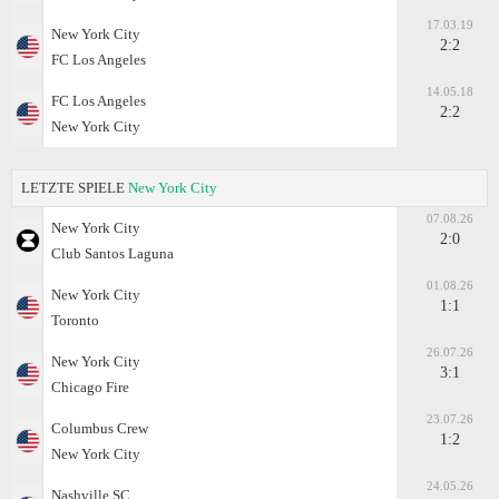
17.03.19
New York City
2:2
FC Los Angeles
14.05.18
FC Los Angeles
2:2
New York City
LETZTE SPIELE
New York City
07.08.26
New York City
2:0
Club Santos Laguna
01.08.26
New York City
1:1
Toronto
26.07.26
New York City
3:1
Chicago Fire
23.07.26
Columbus Crew
1:2
New York City
24.05.26
Nashville SC