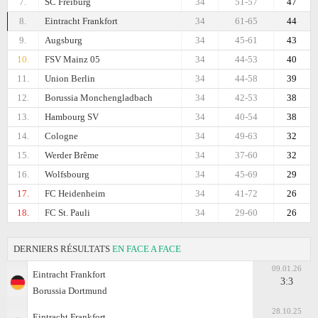
7.
SC Freiburg
34
51-57
47
8.
Eintracht Frankfоrt
34
61-65
44
9.
Augsburg
34
45-61
43
10.
FSV Mainz 05
34
44-53
40
11.
Union Berlin
34
44-58
39
12.
Borussia Monchengladbach
34
42-53
38
13.
Hambourg SV
34
40-54
38
14.
Cologne
34
49-63
32
15.
Werder Brême
34
37-60
32
16.
Wolfsbourg
34
45-69
29
17.
FC Heidenheim
34
41-72
26
18.
FC St. Pauli
34
29-60
26
DERNIERS RÉSULTATS
EN FACE A FACE
09.01.26
Eintracht Frankfоrt
3:3
Borussia Dortmund
28.10.25
Eintracht Frankfоrt