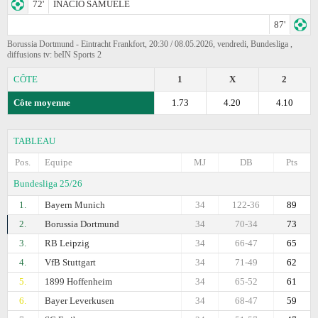
72'
INACIO SAMUELE
87'
Borussia Dortmund - Eintracht Frankfоrt, 20:30 / 08.05.2026, vendredi, Bundesliga ,
diffusions tv: beIN Sports 2
CÔTE
1
X
2
Côte moyenne
1.73
4.20
4.10
TABLEAU
Pos.
Equipe
MJ
DB
Pts
Bundesliga 25/26
1.
Bayern Munich
34
122-36
89
2.
Borussia Dortmund
34
70-34
73
3.
RB Leipzig
34
66-47
65
4.
VfB Stuttgart
34
71-49
62
5.
1899 Hoffenheim
34
65-52
61
6.
Bayer Leverkusen
34
68-47
59