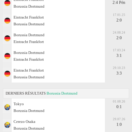
2:4 Pén
Borussia Dortmund
17.01.25
Eintracht Frankfоrt
2:0
Borussia Dortmund
24.08.24
Borussia Dortmund
2:0
Eintracht Frankfоrt
17.03.24
Borussia Dortmund
3:1
Eintracht Frankfоrt
29.10.23
Eintracht Frankfоrt
3:3
Borussia Dortmund
DERNIERS RÉSULTATS
Borussia Dortmund
01.08.26
Tokyo
0:1
Borussia Dortmund
29.07.26
Cerezo Osaka
1:0
Borussia Dortmund