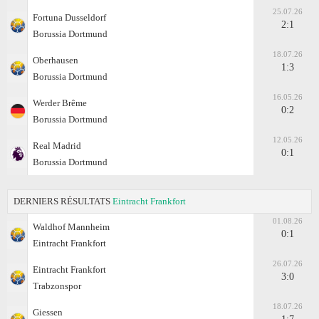
25.07.26
Fortuna Dusseldorf
2:1
Borussia Dortmund
18.07.26
Oberhausen
1:3
Borussia Dortmund
16.05.26
Werder Brême
0:2
Borussia Dortmund
12.05.26
Real Madrid
0:1
Borussia Dortmund
DERNIERS RÉSULTATS
Eintracht Frankfоrt
01.08.26
Waldhof Mannheim
0:1
Eintracht Frankfоrt
26.07.26
Eintracht Frankfоrt
3:0
Trabzonspor
18.07.26
Giessen