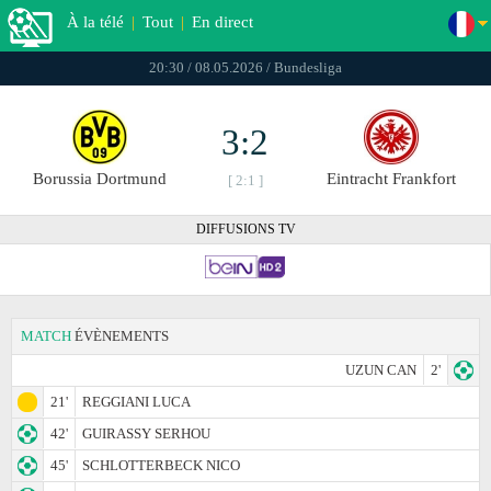
À la télé
|
Tout
|
En direct
20:30 / 08.05.2026 / Bundesliga
3:2
Borussia Dortmund
Eintracht Frankfоrt
[ 2:1 ]
DIFFUSIONS TV
MATCH
ÉVÈNEMENTS
UZUN CAN
2'
21'
REGGIANI LUCA
42'
GUIRASSY SERHOU
45'
SCHLOTTERBECK NICO