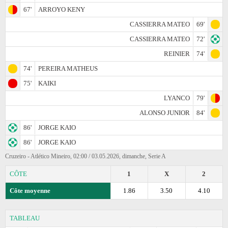
67'
ARROYO KENY
CASSIERRA MATEO
69'
CASSIERRA MATEO
72'
REINIER
74'
74'
PEREIRA MATHEUS
75'
KAIKI
LYANCO
79'
ALONSO JUNIOR
84'
86'
JORGE KAIO
86'
JORGE KAIO
Cruzeiro - Atlético Mineiro, 02:00 / 03.05.2026, dimanche, Serie A
CÔTE
1
X
2
Côte moyenne
1.86
3.50
4.10
TABLEAU