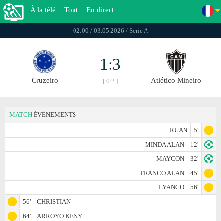
À la télé
|
Tout
|
En direct
02:00 / 03.05.2026 / Serie A
1:3
Cruzeiro
Atlético Mineiro
[ 0:2 ]
MATCH
ÉVÈNEMENTS
RUAN
5'
MINDA ALAN
12'
MAYCON
32'
FRANCO ALAN
45'
LYANCO
56'
56'
CHRISTIAN
64'
ARROYO KENY