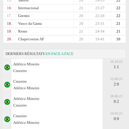
15.
Santos
20
29-33
22
16.
Internacional
21
23-27
22
17.
Gremio
20
22-26
22
18.
Vasco da Gama
20
23-31
21
19.
Remo
21
24-34
21
20.
Chapecoense AF
20
19-41
10
DERNIERS RÉSULTATS
EN FACE A FACE
16.10.25
Atlético Mineiro
1:1
Cruzeiro
12.09.25
Cruzeiro
2:0
Atlético Mineiro
28.08.25
Atlético Mineiro
0:2
Cruzeiro
19.05.25
Cruzeiro
0:0
Atlético Mineiro