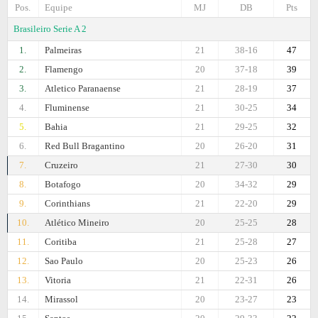
Pos.
Equipe
MJ
DB
Pts
Brasileiro Serie A 2
1.
Palmeiras
21
38-16
47
2.
Flamengo
20
37-18
39
3.
Atletico Paranaense
21
28-19
37
4.
Fluminense
21
30-25
34
5.
Bahia
21
29-25
32
6.
Red Bull Bragantino
20
26-20
31
7.
Cruzeiro
21
27-30
30
8.
Botafogo
20
34-32
29
9.
Corinthians
21
22-20
29
10.
Atlético Mineiro
20
25-25
28
11.
Coritiba
21
25-28
27
12.
Sao Paulo
20
25-23
26
13.
Vitoria
21
22-31
26
14.
Mirassol
20
23-27
23