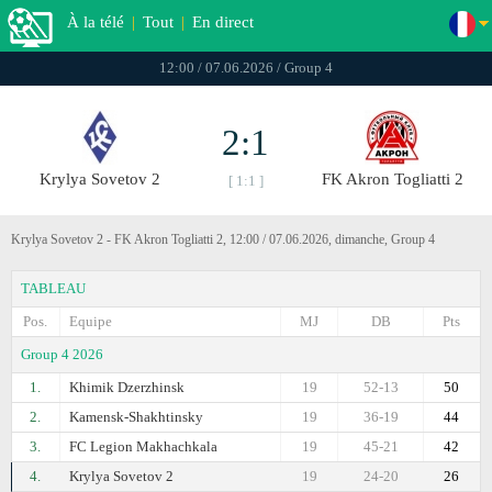
À la télé
|
Tout
|
En direct
12:00 / 07.06.2026 / Group 4
2:1
Krylya Sovetov 2
FK Akron Togliatti 2
[ 1:1 ]
Krylya Sovetov 2 - FK Akron Togliatti 2, 12:00 / 07.06.2026, dimanche, Group 4
TABLEAU
Pos.
Equipe
MJ
DB
Pts
Group 4 2026
1.
Khimik Dzerzhinsk
19
52-13
50
2.
Kamensk-Shakhtinsky
19
36-19
44
3.
FC Legion Makhachkala
19
45-21
42
4.
Krylya Sovetov 2
19
24-20
26