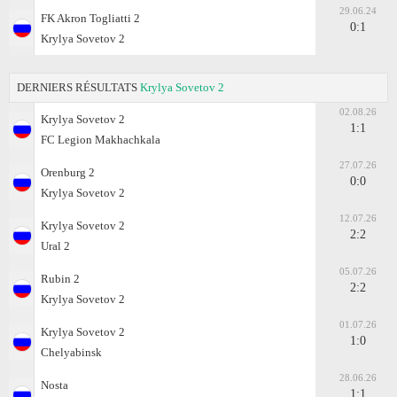
29.06.24
FK Akron Togliatti 2
0:1
Krylya Sovetov 2
DERNIERS RÉSULTATS
Krylya Sovetov 2
02.08.26
Krylya Sovetov 2
1:1
FC Legion Makhachkala
27.07.26
Orenburg 2
0:0
Krylya Sovetov 2
12.07.26
Krylya Sovetov 2
2:2
Ural 2
05.07.26
Rubin 2
2:2
Krylya Sovetov 2
01.07.26
Krylya Sovetov 2
1:0
Chelyabinsk
28.06.26
Nosta
1:1