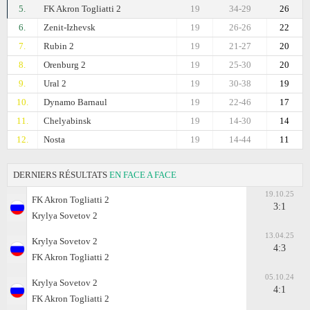
5.
FK Akron Togliatti 2
19
34-29
26
6.
Zenit-Izhevsk
19
26-26
22
7.
Rubin 2
19
21-27
20
8.
Orenburg 2
19
25-30
20
9.
Ural 2
19
30-38
19
10.
Dynamo Barnaul
19
22-46
17
11.
Chelyabinsk
19
14-30
14
12.
Nosta
19
14-44
11
DERNIERS RÉSULTATS
EN FACE A FACE
19.10.25
FK Akron Togliatti 2
3:1
Krylya Sovetov 2
13.04.25
Krylya Sovetov 2
4:3
FK Akron Togliatti 2
05.10.24
Krylya Sovetov 2
4:1
FK Akron Togliatti 2