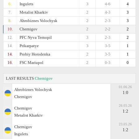
6.
Ingulets
3
4-6
4
7.
Metalist Kharkiv
2
4-3
3
8.
Ahrobiznes Volochysk
2
2-3
3
10.
Chernigov
2
2-2
2
12.
PFC Nyva Ternopil
3
2-3
2
14.
Prikarpatye
3
3-5
1
14.
Probiy Horodenka
2
3-5
1
16.
FSC Mariupol
2
0-3
0
LAST RESULTS
Chernigov
01.06.26
Ahrobiznes Volochysk
1:0
Chernigov
26.05.26
Chernigov
1:2
Metalist Kharkiv
23.05.26
Chernigov
1:2
Ingulets