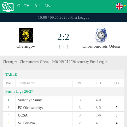
On TV
|
All
|
Live
10:00 / 09.05.2026 / First League
2:2
Chernigov
Chornomorets Odesa
[ 1:1 ]
Chernigov - Chornomorets Odesa, 10:00 / 09.05.2026, saturday, First League
TABLE
Pos.
Team name
PL
GD
Pts
Persha Liga 26/27
1.
Viktoriya Sumy
3
4-0
9
3.
FC Oleksandriya
3
8-5
5
4.
UCSA
3
7-6
5
5.
SC Poltava
2
4-1
4