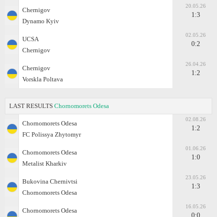
20.05.26
Chernigov
1:3
Dynamo Kyiv
02.05.26
UCSA
0:2
Chernigov
26.04.26
Chernigov
1:2
Vorskla Poltava
LAST RESULTS
Chornomorets Odesa
02.08.26
Chornomorets Odesa
1:2
FC Polissya Zhytomyr
01.06.26
Chornomorets Odesa
1:0
Metalist Kharkiv
23.05.26
Bukovina Chernivtsi
1:3
Chornomorets Odesa
16.05.26
Chornomorets Odesa
0:0