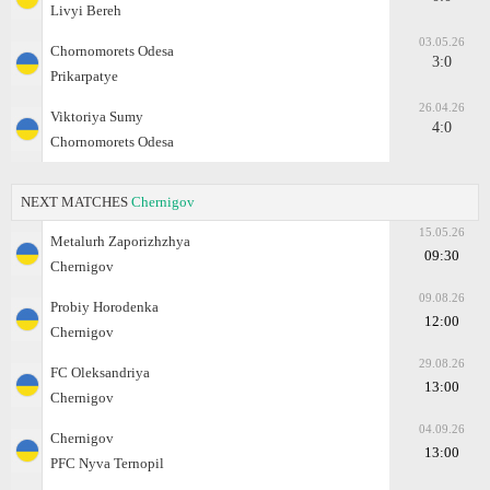
Livyi Bereh
03.05.26
Chornomorets Odesa
3:0
Prikarpatye
26.04.26
Viktoriya Sumy
4:0
Chornomorets Odesa
NEXT MATCHES
Chernigov
15.05.26
Metalurh Zaporizhzhya
09:30
Chernigov
09.08.26
Probiy Horodenka
12:00
Chernigov
29.08.26
FC Oleksandriya
13:00
Chernigov
04.09.26
Chernigov
13:00
PFC Nyva Ternopil