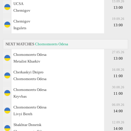
13.09.26
UCSA
13:00
Chernigov
19.09.26
Chernigov
13:00
Ingulets
NEXT MATCHES
Chornomorets Odesa
27.05.26
Chornomorets Odesa
13:00
Metalist Kharkiv
16.08.26
Cherkaskyi Dnipro
11:00
Chornomorets Odesa
30.08.26
Chornomorets Odesa
11:00
Kryvbas
06.09.26
Chornomorets Odesa
14:00
Livyi Bereh
12.09.26
Shakhtar Donetsk
14:00