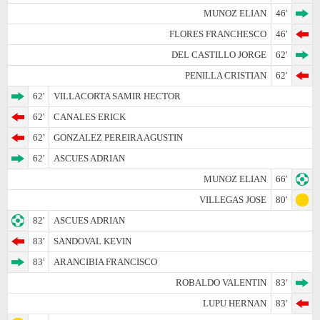
MUNOZ ELIAN
46'
FLORES FRANCHESCO
46'
DEL CASTILLO JORGE
62'
PENILLA CRISTIAN
62'
62'
VILLACORTA SAMIR HECTOR
62'
CANALES ERICK
62'
GONZALEZ PEREIRA AGUSTIN
62'
ASCUES ADRIAN
MUNOZ ELIAN
66'
VILLEGAS JOSE
80'
82'
ASCUES ADRIAN
83'
SANDOVAL KEVIN
83'
ARANCIBIA FRANCISCO
ROBALDO VALENTIN
83'
LUPU HERNAN
83'