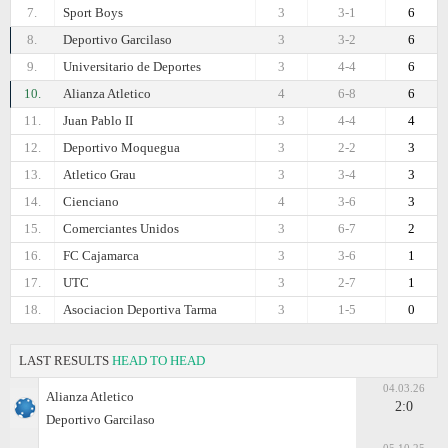
7.
Sport Boys
3
3-1
6
8.
Deportivo Garcilaso
3
3-2
6
9.
Universitario de Deportes
3
4-4
6
10.
Alianza Atletico
4
6-8
6
11.
Juan Pablo II
3
4-4
4
12.
Deportivo Moquegua
3
2-2
3
13.
Atletico Grau
3
3-4
3
14.
Cienciano
4
3-6
3
15.
Comerciantes Unidos
3
6-7
2
16.
FC Cajamarca
3
3-6
1
17.
UTC
3
2-7
1
18.
Asociacion Deportiva Tarma
3
1-5
0
LAST RESULTS
HEAD TO HEAD
04.03.26
Alianza Atletico
2:0
Deportivo Garcilaso