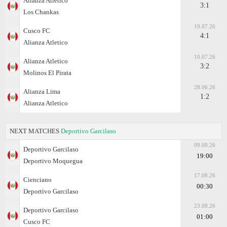
Alianza Atletico
3:1
Los Chankas
19.07.26
Cusco FC
4:1
Alianza Atletico
10.07.26
Alianza Atletico
3:2
Molinos El Pirata
28.06.26
Alianza Lima
1:2
Alianza Atletico
NEXT MATCHES
Deportivo Garcilaso
09.08.26
Deportivo Garcilaso
19:00
Deportivo Moquegua
17.08.26
Cienciano
00:30
Deportivo Garcilaso
23.08.26
Deportivo Garcilaso
01:00
Cusco FC