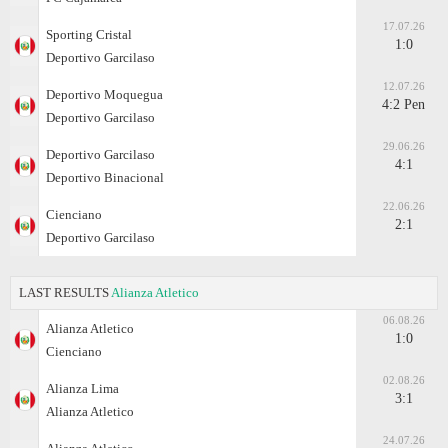
17.07.26
Sporting Cristal
1:0
Deportivo Garcilaso
12.07.26
Deportivo Moquegua
4:2 Pen
Deportivo Garcilaso
29.06.26
Deportivo Garcilaso
4:1
Deportivo Binacional
22.06.26
Cienciano
2:1
Deportivo Garcilaso
LAST RESULTS
Alianza Atletico
06.08.26
Alianza Atletico
1:0
Cienciano
02.08.26
Alianza Lima
3:1
Alianza Atletico
24.07.26