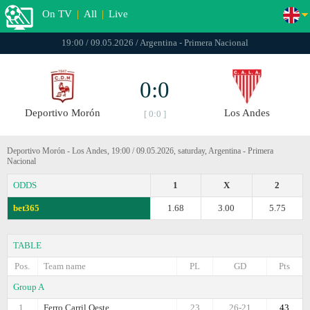
On TV
|
All
|
Live
19:00 / 09.05.2026 / Argentina - Primera Nacional
0:0
Deportivo Morón
Los Andes
[ 0:0 ]
Deportivo Morón - Los Andes, 19:00 / 09.05.2026, saturday, Argentina - Primera
Nacional
ODDS
1
X
2
bet365
1.68
3.00
5.75
TABLE
Pos.
Team name
PL
GD
Pts
Group A
1.
Ferro Carril Oeste
23
26-21
43