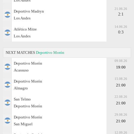
Los Andes
21.06.26
Deportivo Madryn
2:1
Los Andes
14.06.26
Atlético Mitre
0:3
Los Andes
NEXT MATCHES
Deportivo Morón
09.08.26
Deportivo Morón
19:00
Acassuso
15.08.26
Deportivo Morón
21:00
Almagro
22.08.26
San Telmo
21:00
Deportivo Morón
29.08.26
Deportivo Morón
21:00
San Miguel
12.09.26