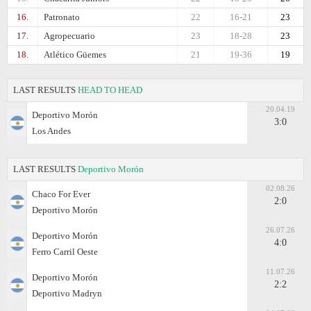
16.
Patronato
22
16-21
23
17.
Agropecuario
23
18-28
23
18.
Atlético Güemes
21
19-36
19
LAST RESULTS
HEAD TO HEAD
20.04.19
Deportivo Morón
3:0
Los Andes
LAST RESULTS
Deportivo Morón
02.08.26
Chaco For Ever
2:0
Deportivo Morón
26.07.26
Deportivo Morón
4:0
Ferro Carril Oeste
11.07.26
Deportivo Morón
2:2
Deportivo Madryn