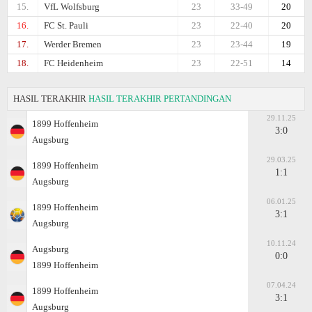
15.
VfL Wolfsburg
23
33-49
20
16.
FC St. Pauli
23
22-40
20
17.
Werder Bremen
23
23-44
19
18.
FC Heidenheim
23
22-51
14
HASIL TERAKHIR
HASIL TERAKHIR PERTANDINGAN
29.11.25
1899 Hoffenheim
3:0
Augsburg
29.03.25
1899 Hoffenheim
1:1
Augsburg
06.01.25
1899 Hoffenheim
3:1
Augsburg
10.11.24
Augsburg
0:0
1899 Hoffenheim
07.04.24
1899 Hoffenheim
3:1
Augsburg