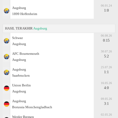
06.01.24
Augsburg
1:0
1899 Hoffenheim
HASIL TERAKHIR
Augsburg
06.08.26
Schwaz
0:15
Augsburg
30.07.26
AFC Bournemouth
5:2
Augsburg
25.07.26
Augsburg
1:1
Saarbrucken
16.05.26
Union Berlin
4:0
Augsburg
09.05.26
Augsburg
3:1
Borussia Monchengladbach
02.05.26
Werder Bremen