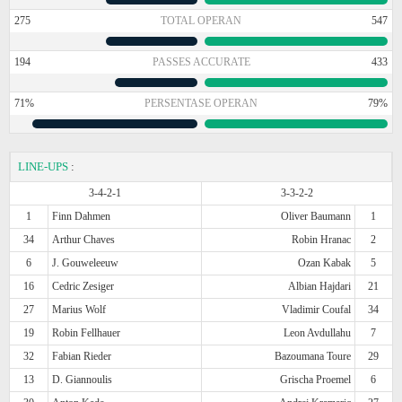
275
TOTAL OPERAN
547
194
PASSES ACCURATE
433
71%
PERSENTASE OPERAN
79%
LINE-UPS
:
3-4-2-1
3-3-2-2
1
Finn Dahmen
Oliver Baumann
1
34
Arthur Chaves
Robin Hranac
2
6
J. Gouweleeuw
Ozan Kabak
5
16
Cedric Zesiger
Albian Hajdari
21
27
Marius Wolf
Vladimir Coufal
34
19
Robin Fellhauer
Leon Avdullahu
7
32
Fabian Rieder
Bazoumana Toure
29
13
D. Giannoulis
Grischa Proemel
6