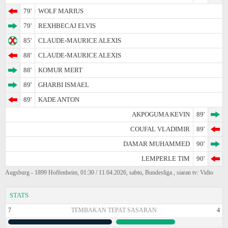
79'
WOLF MARIUS
79'
REXHBECAJ ELVIS
85'
CLAUDE-MAURICE ALEXIS
88'
CLAUDE-MAURICE ALEXIS
88'
KOMUR MERT
89'
GHARBI ISMAEL
89'
KADE ANTON
AKPOGUMA KEVIN
89'
COUFAL VLADIMIR
89'
DAMAR MUHAMMED
90'
LEMPERLE TIM
90'
Augsburg - 1899 Hoffenheim, 01:30 / 11.04.2026, sabtu, Bundesliga , siaran tv: Vidio
STATS
7
TEMBAKAN TEPAT SASARAN
4