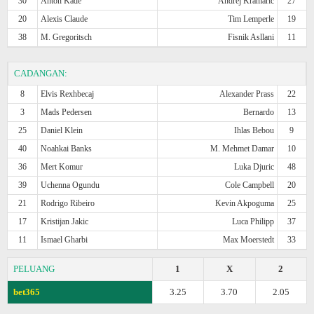
30
Anton Kade
Andrej Kramaric
27
20
Alexis Claude
Tim Lemperle
19
38
M. Gregoritsch
Fisnik Asllani
11
CADANGAN:
8
Elvis Rexhbecaj
Alexander Prass
22
3
Mads Pedersen
Bernardo
13
25
Daniel Klein
Ihlas Bebou
9
40
Noahkai Banks
M. Mehmet Damar
10
36
Mert Komur
Luka Djuric
48
39
Uchenna Ogundu
Cole Campbell
20
21
Rodrigo Ribeiro
Kevin Akpoguma
25
17
Kristijan Jakic
Luca Philipp
37
11
Ismael Gharbi
Max Moerstedt
33
PELUANG
1
X
2
bet365
3.25
3.70
2.05