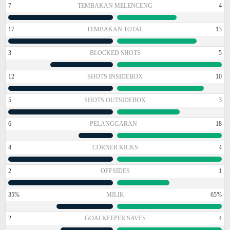
7
TEMBAKAN MELENCENG
4
17
TEMBAKAN TOTAL
13
3
BLOCKED SHOTS
5
12
SHOTS INSIDEBOX
10
5
SHOTS OUTSIDEBOX
3
6
PELANGGARAN
18
4
CORNER KICKS
4
2
OFFSIDES
1
35%
MILIK
65%
2
GOALKEEPER SAVES
4