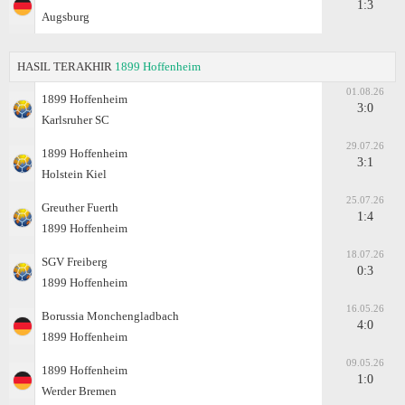
1:3
Augsburg
HASIL TERAKHIR
1899 Hoffenheim
01.08.26
1899 Hoffenheim
3:0
Karlsruher SC
29.07.26
1899 Hoffenheim
3:1
Holstein Kiel
25.07.26
Greuther Fuerth
1:4
1899 Hoffenheim
18.07.26
SGV Freiberg
0:3
1899 Hoffenheim
16.05.26
Borussia Monchengladbach
4:0
1899 Hoffenheim
09.05.26
1899 Hoffenheim
1:0
Werder Bremen