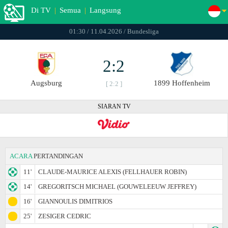
Di TV
|
Semua
|
Langsung
01:30 / 11.04.2026 / Bundesliga
2:2
Augsburg
1899 Hoffenheim
[ 2:2 ]
SIARAN TV
ACARA
PERTANDINGAN
11'
CLAUDE-MAURICE ALEXIS (FELLHAUER ROBIN)
14'
GREGORITSCH MICHAEL (GOUWELEEUW JEFFREY)
16'
GIANNOULIS DIMITRIOS
25'
ZESIGER CEDRIC