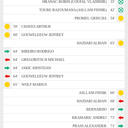
HRANAC ROBIN (COUFAL VLADIMIR)
35'
TOURE BAZOUMANA (ASLLANI FISNIK)
42'
PROMEL GRISCHA
54'
59'
CHAVES ARTHUR
60'
GOUWELEEUW JEFFREY
HAJDARI ALBIAN
63'
64'
RIBEIRO RODRIGO
64'
GREGORITSCH MICHAEL
64'
JAKIC KRISTIJAN
64'
GOUWELEEUW JEFFREY
65'
WOLF MARIUS
ASLLANI FISNIK
66'
HAJDARI ALBIAN
68'
BERNARDO
68'
KRAMARIC ANDREJ
73'
PRASS ALEXANDER
73'