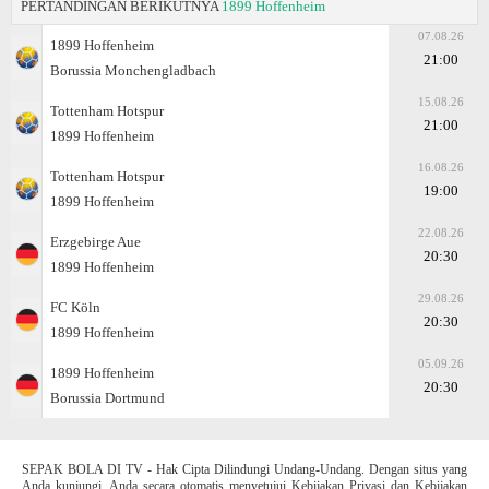
PERTANDINGAN BERIKUTNYA
1899 Hoffenheim
07.08.26
1899 Hoffenheim
21:00
Borussia Monchengladbach
15.08.26
Tottenham Hotspur
21:00
1899 Hoffenheim
16.08.26
Tottenham Hotspur
19:00
1899 Hoffenheim
22.08.26
Erzgebirge Aue
20:30
1899 Hoffenheim
29.08.26
FC Köln
20:30
1899 Hoffenheim
05.09.26
1899 Hoffenheim
20:30
Borussia Dortmund
SEPAK BOLA DI TV - Hak Cipta Dilindungi Undang-Undang. Dengan situs yang
Anda kunjungi, Anda secara otomatis menyetujui Kebijakan Privasi dan Kebijakan