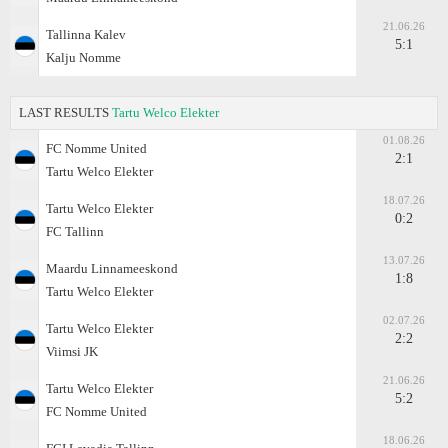
21.06.26
Tallinna Kalev
5:1
Kalju Nomme
LAST RESULTS
Tartu Welco Elekter
01.08.26
FC Nomme United
2:1
Tartu Welco Elekter
18.07.26
Tartu Welco Elekter
0:2
FC Tallinn
13.07.26
Maardu Linnameeskond
1:8
Tartu Welco Elekter
02.07.26
Tartu Welco Elekter
2:2
Viimsi JK
21.06.26
Tartu Welco Elekter
5:2
FC Nomme United
18.06.26