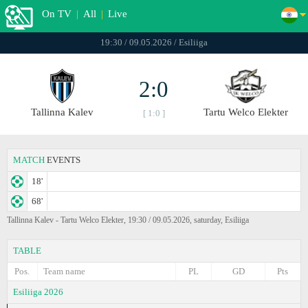
On TV
|
All
|
Live
19:30 / 09.05.2026 / Esiliiga
2:0
Tallinna Kalev
Tartu Welco Elekter
[ 1:0 ]
MATCH
EVENTS
18'
68'
Tallinna Kalev - Tartu Welco Elekter, 19:30 / 09.05.2026, saturday, Esiliiga
TABLE
Pos.
Team name
PL
GD
Pts
Esiliiga 2026