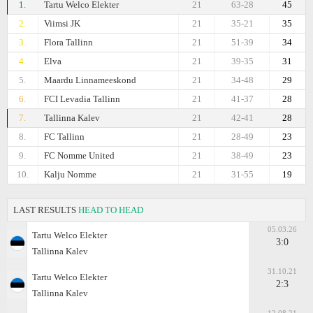
1.
Tartu Welco Elekter
21
63-28
45
2.
Viimsi JK
21
35-21
35
3.
Flora Tallinn
21
51-39
34
4.
Elva
21
39-35
31
5.
Maardu Linnameeskond
21
34-48
29
6.
FCI Levadia Tallinn
21
41-37
28
7.
Tallinna Kalev
21
42-41
28
8.
FC Tallinn
21
28-49
23
9.
FC Nomme United
21
38-49
23
10.
Kalju Nomme
21
31-55
19
LAST RESULTS
HEAD TO HEAD
05.03.26
Tartu Welco Elekter
3:0
Tallinna Kalev
31.10.21
Tartu Welco Elekter
2:3
Tallinna Kalev