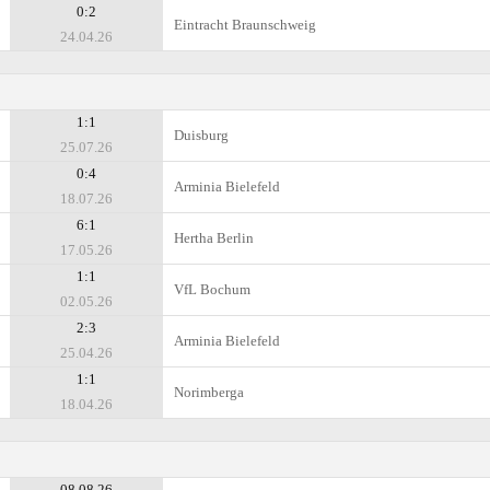
0:2
Eintracht Braunschweig
24.04.26
1:1
Duisburg
25.07.26
0:4
Arminia Bielefeld
18.07.26
6:1
Hertha Berlin
17.05.26
1:1
VfL Bochum
02.05.26
2:3
Arminia Bielefeld
25.04.26
1:1
Norimberga
18.04.26
08.08.26