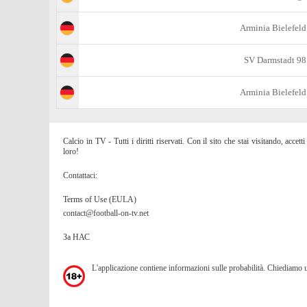
Arminia Bielefeld
SV Darmstadt 98
Arminia Bielefeld
Calcio in TV - Tutti i diritti riservati. Con il sito che stai visitando, acc
loro!
Contattaci:
Terms of Use (EULA)
contact@football-on-tv.net
За НАС
L'applicazione contiene informazioni sulle probabilità. Chiediamo