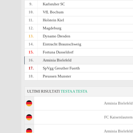
9.
Karlsruher SC
10.
VfL Bochum
11.
Holstein Kiel
12.
Magdeburg
13.
Dynamo Dresden
14.
Eintracht Braunschweig
15.
Fortuna Dusseldorf
16.
Arminia Bielefeld
17.
SpVgg Greuther Fuerth
18.
Preussen Munster
ULTIMI RISULTATI
TESTA A TESTA
Arminia Bielefeld
FC Kaiserslautern
Arminia Bielefeld