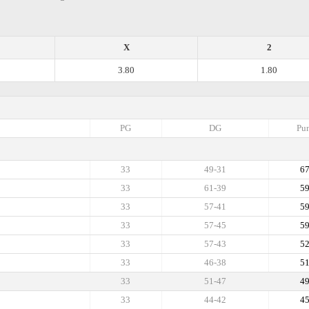
X
2
3.80
1.80
PG
DG
Pun
33
49-31
6
33
61-39
5
33
57-41
5
33
57-45
5
33
57-43
5
33
46-38
5
33
51-47
4
33
44-42
4