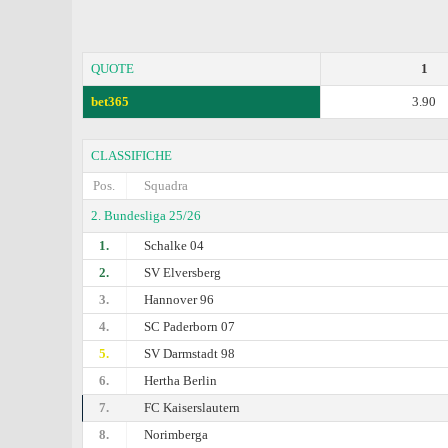
QUOTE
1
bet365
3.90
CLASSIFICHE
Pos.
Squadra
2. Bundesliga 25/26
1.
Schalke 04
2.
SV Elversberg
3.
Hannover 96
4.
SC Paderborn 07
5.
SV Darmstadt 98
6.
Hertha Berlin
7.
FC Kaiserslautern
8.
Norimberga