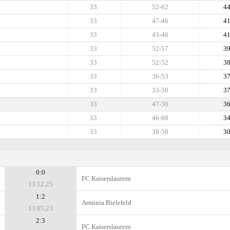
33
52-62
4
33
47-46
4
33
43-46
4
33
52-57
3
33
52-52
3
33
36-53
3
33
33-50
3
33
47-50
3
33
46-68
3
33
38-58
3
0:0
FC Kaiserslautern
13.12.25
1:2
Arminia Bielefeld
13.05.23
2:3
FC Kaiserslautern