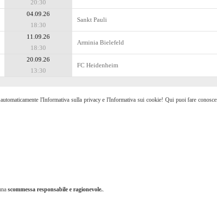
20:30
04.09.26
Sankt Pauli
18:30
11.09.26
Arminia Bielefeld
18:30
20.09.26
FC Heidenheim
13:30
etti automaticamente l'Informativa sulla privacy e l'Informativa sui cookie! Qui puoi fare conosc
 una
scommessa responsabile e ragionevole.
.