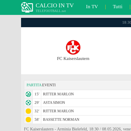
CALCIO IN TV
In TV
|
Tutti
|
TELEFOOTBALL.net
18:30
FC Kaiserslautern
PARTITA
EVENTI
15'
RITTER MARLON
29'
ASTA SIMON
32'
RITTER MARLON
58'
BASSETTE NORMAN
FC Kaiserslautern - Arminia Bielefeld, 18:30 / 08.05.2026, vene