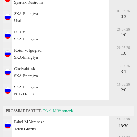
Spartak Kostroma
02.08.26
SKA-Energiya
0:3
Ural
26.07.26
FC Ufa
1:0
SKA-Energiya
20.07.26
Rotor Volgograd
1:0
SKA-Energiya
13.07.26
Chelyabinsk
3:1
SKA-Energiya
16.05.26
SKA-Energiya
2:0
Neftekhimik
PROSSIME PARTITE
Fakel-M Voronezh
10.08.26
Fakel-M Voronezh
18:30
Terek Grozny