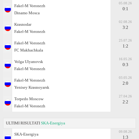
05.08.26
Fakel-M Voronezh
0:1
Dinamo Moscа
02.08.26
Krasnodar
3:2
Fakel-M Voronezh
25.07.26
Fakel-M Voronezh
1:2
FC Makhachkala
16.05.26
Volga Ulyanovsk
0:3
Fakel-M Voronezh
03.05.26
Fakel-M Voronezh
2:0
Yenisey Krasnoyarsk
27.04.26
Torpedo Moscow
2:2
Fakel-M Voronezh
ULTIMI RISULTATI
SKA-Energiya
09.08.26
SKA-Energiya
1:3