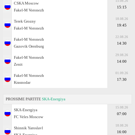
15.08.26
CSKA Moscow
15:15
Fakel-M Voronezh
18.08.26
Terek Grozny
19:45
Fakel-M Voronezh
22.08.26
Fakel-M Voronezh
14:30
Gazovik Orenburg
29.08.26
Fakel-M Voronezh
14:00
Zenit
01.09.26
Fakel-M Voronezh
17:30
Krasnodar
PROSSIME PARTITE
SKA-Energiya
15.08.26
SKA-Energiya
07:00
FC Veles Moscow
18.08.26
Shinnik Yaroslavl
16:00
SKA-Energiya