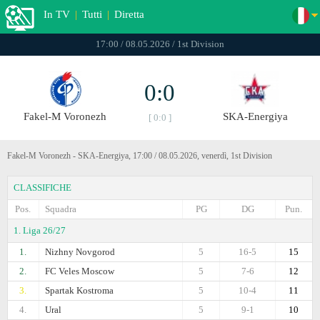
In TV
|
Tutti
|
Diretta
17:00 / 08.05.2026 / 1st Division
0:0
Fakel-M Voronezh
SKA-Energiya
[ 0:0 ]
Fakel-M Voronezh - SKA-Energiya, 17:00 / 08.05.2026, venerdì, 1st Division
CLASSIFICHE
Pos.
Squadra
PG
DG
Pun.
1. Liga 26/27
1.
Nizhny Novgorod
5
16-5
15
2.
FC Veles Moscow
5
7-6
12
3.
Spartak Kostroma
5
10-4
11
4.
Ural
5
9-1
10