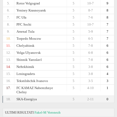
5.
Rotor Volgograd
5
10-7
9
6.
Yenisey Krasnoyarsk
5
8-7
8
7.
FC Ufa
5
7-6
8
8.
PFC Sochi
5
10-7
7
9.
Arsenal Tula
5
5-9
7
10.
Torpedo Moscow
5
6-5
7
11.
Chelyabinsk
5
7-8
6
12.
Volga Ulyanovsk
5
6-8
6
13.
Shinnik Yaroslavl
5
7-8
6
14.
Neftekhimik
5
3-8
6
15.
Leningradets
5
3-8
4
16.
Tekstilshchik Ivanovo
5
3-5
3
17.
FC KAMAZ Naberezhnye
5
4-10
1
Chelny
18.
SKA-Energiya
5
2-11
0
ULTIMI RISULTATI
Fakel-M Voronezh