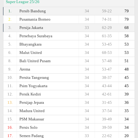
Super League 25/26
1.
Persib Bandung
34
59-22
79
2.
Pusamania Borneo
34
74-31
79
3.
Persija Jakarta
33
62-29
68
4.
Persebaya Surabaya
34
61-35
58
5.
Bhayangkara
34
53-45
53
6.
Malut United
34
68-53
53
8.
Bali United Pusam
34
57-48
51
9.
Arema
34
53-47
48
10.
Persita Tangerang
34
38-37
45
11.
Psim Yogyakarta
34
43-44
45
12.
Persik Kediri
34
42-61
39
13.
Persijap Jepara
34
31-45
36
14.
Madura United
34
37-54
35
15.
PSM Makassar
34
39-49
34
16.
Persis Solo
34
39-59
34
17.
Semen Padang
33
22-62
20