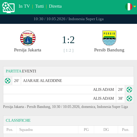
In TV
|
Tutti
|
Diretta
10:30 / 10.05.2026 / Indonesia Super Liga
1:2
Persija Jakarta
Persib Bandung
[ 1:2 ]
PARTITA
EVENTI
20'
AJARAIE ALAEDDINE
ALIS ADAM
28'
ALIS ADAM
38'
Persija Jakarta - Persib Bandung, 10:30 / 10.05.2026, domenica, Indonesia Super Liga
CLASSIFICHE
Pos.
Squadra
PG
DG
Pun.