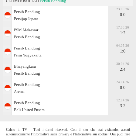
ULTIMI RISULTATI
Persib Bandung
23.05.26
Persib Bandung
0:0
Persijap Jepara
17.05.26
PSM Makassar
1:2
Persib Bandung
04.05.26
Persib Bandung
1:0
Psim Yogyakarta
30.04.26
Bhayangkara
2:4
Persib Bandung
24.04.26
Persib Bandung
0:0
Arema
12.04.26
Persib Bandung
3:2
Bali United Pusam
Calcio in TV - Tutti i diritti riservati. Con il sito che stai visitando, accetti
automaticamente l'Informativa sulla privacy e l'Informativa sui cookie! Qui puoi fare