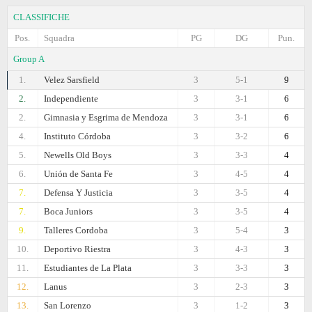
CLASSIFICHE
Pos.
Squadra
PG
DG
Pun.
Group A
1.
Velez Sarsfield
3
5-1
9
2.
Independiente
3
3-1
6
2.
Gimnasia y Esgrima de Mendoza
3
3-1
6
4.
Instituto Córdoba
3
3-2
6
5.
Newells Old Boys
3
3-3
4
6.
Unión de Santa Fe
3
4-5
4
7.
Defensa Y Justicia
3
3-5
4
7.
Boca Juniors
3
3-5
4
9.
Talleres Cordoba
3
5-4
3
10.
Deportivo Riestra
3
4-3
3
11.
Estudiantes de La Plata
3
3-3
3
12.
Lanus
3
2-3
3
13.
San Lorenzo
3
1-2
3