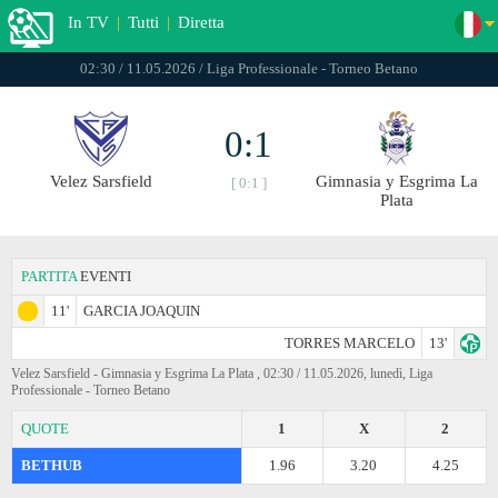
In TV
|
Tutti
|
Diretta
02:30 / 11.05.2026 / Liga Professionale - Torneo Betano
0:1
Velez Sarsfield
Gimnasia y Esgrima La
[ 0:1 ]
Plata
PARTITA
EVENTI
11'
GARCIA JOAQUIN
TORRES MARCELO
13'
Velez Sarsfield - Gimnasia y Esgrima La Plata , 02:30 / 11.05.2026, lunedì, Liga
Professionale - Torneo Betano
QUOTE
1
X
2
BETHUB
1.96
3.20
4.25