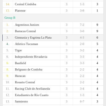
14.
Central Córdoba
3
1-3
3
15.
Platense
3
3-8
1
Group B
1.
Argentinos Juniors
3
7-2
9
2.
Barracas Central
3
3-0
9
3.
Gimnasia y Esgrima La Plata
3
4-3
6
4.
Atletico Tucuman
3
2-0
5
5.
Tigre
3
3-2
4
6.
Independiente Rivadavia
3
3-3
4
6.
Banfield
3
3-3
4
8.
Belgrano de Cordoba
3
2-2
4
9.
Huracan
3
2-2
4
10.
Rosario Central
3
2-2
4
11.
Racing Club de Avellaneda
3
3-4
4
12.
Estudiantes de Río Cuarto
3
1-3
4
13.
Sarmiento
3
6-7
3