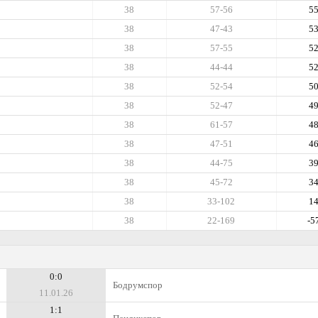
38
57-56
5
38
47-43
5
38
57-55
5
38
44-44
5
38
52-54
5
38
52-47
4
38
61-57
4
38
47-51
4
38
44-75
3
38
45-72
3
38
33-102
1
38
22-169
-5
0:0
Бодрумспор
11.01.26
1:1