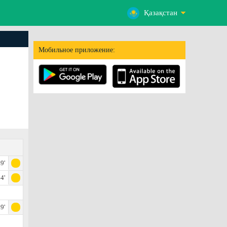
Қазақстан
Мобильное приложение:
9'
4'
9'