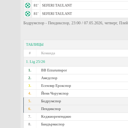
81'
SEFERI TAULANT
81'
SEFERI TAULANT
Бодрумспор - Пендикспор, 23:00 / 07.05.2026, четверг, Пле
ТАБЛИЦЫ
#
Команда
1. Lig 25/26
1.
BB Erzurumspor
2.
Амедспор
3.
Есенлир Ерокспор
4.
Йени Чорумспор
5.
Бодрумспор
6.
Пендикспор
7.
Кеджиоренгюджю
8.
Бандърмаспор