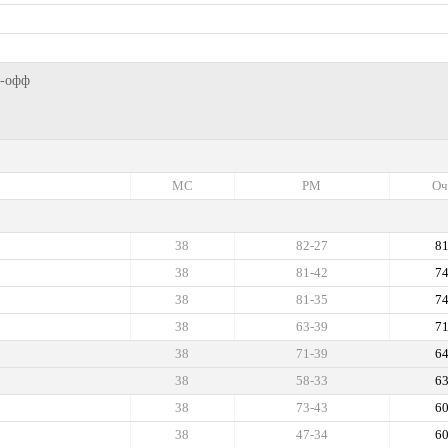
й-офф
МС
РМ
Оч
38
82-27
8
38
81-42
7
38
81-35
7
38
63-39
7
38
71-39
6
38
58-33
6
38
73-43
6
38
47-34
6