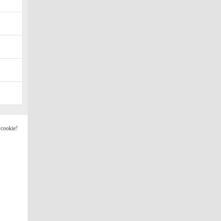
cookie!