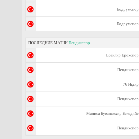
Бодрумспор
Бодрумспор
ПОСЛЕДНИЕ МАТЧИ
Пендикспор
Есенлир Ерокспор
Пендикспор
76 Игдир
Пендикспор
Маниса Буюкшехир Беледийе
Пендикспор