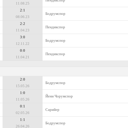
Пендикспор
11.08.25
2:1
Бодрумспор
08.06.23
2:2
Пендикспор
11.04.23
3:0
Бодрумспор
12.11.22
0:0
Пендикспор
11.04.21
2:0
Бодрумспор
15.05.26
1:0
Йени Чорумспор
11.05.26
0:1
Сарийер
02.05.26
1:1
Бодрумспор
26.04.26