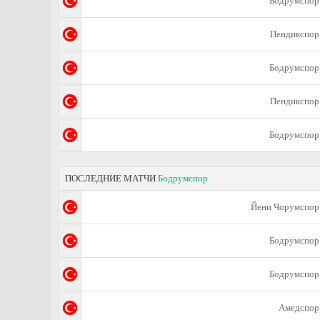
Бодрумспор
Пендикспор
Бодрумспор
Пендикспор
Бодрумспор
ПОСЛЕДНИЕ МАТЧИ
Бодрумспор
Йени Чорумспор
Бодрумспор
Бодрумспор
Амедспор