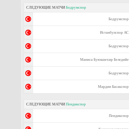
СЛЕДУЮЩИЕ МАТЧИ
Бодрумспор
Бодрумспор
Истанбулспор АС
Бодрумспор
Маниса Буюкшехир Беледийе
Бодрумспор
Мардин Басакспор
СЛЕДУЮЩИЕ МАТЧИ
Пендикспор
Пендикспор