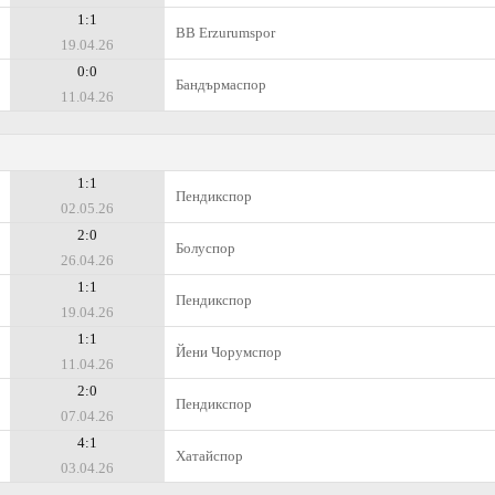
1:1
BB Erzurumspor
19.04.26
0:0
Бандърмаспор
11.04.26
1:1
Пендикспор
02.05.26
2:0
Болуспор
26.04.26
1:1
Пендикспор
19.04.26
1:1
Йени Чорумспор
11.04.26
2:0
Пендикспор
07.04.26
4:1
Хатайспор
03.04.26