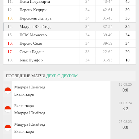
11.
Псим Йогуакарта
34
43-44
45
12.
Персик Кедири
34
42-61
39
13.
Персижап Жепара
34
31-45
36
14.
Мадура Юнайтед
34
37-54
35
15.
ПСМ Макассар
34
39-49
34
16.
Персис Соло
34
39-59
34
17.
Семен Паданг
33
22-62
20
18.
Биак Нумфор
34
31-95
18
ПОСЛЕДНИЕ МАТЧИ
ДРУГ С ДРУГОМ
12.09.25
Мадура Юнайтед
0:0
Бхаянгкара
01.03.24
Бхаянгкара
3:2
Мадура Юнайтед
25.08.23
Мадура Юнайтед
0:0
Бхаянгкара