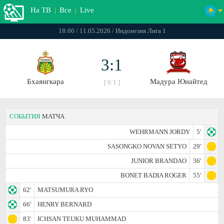
На ТВ
|
Все
|
Live
18:00 / 11.05.2026 / Индонезия Лига 1
3:1
Бхаянгкара
Мадура Юнайтед
[ 0:1 ]
СОБЫТИЯ
МАТЧА
WEHRMANN JORDY
5'
SASONGKO NOVAN SETYO
29'
JUNIOR BRANDAO
36'
BONET BADIA ROGER
55'
62'
MATSUMURA RYO
66'
HENRY BERNARD
83'
ICHSAN TEUKU MUHAMMAD