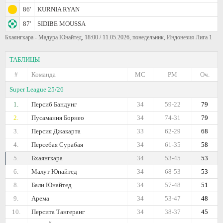
86'
KURNIA RYAN
87'
SIDIBE MOUSSA
Бхаянгкара - Мадура Юнайтед, 18:00 / 11.05.2026, понедельник, Индонезия Лига 1
ТАБЛИЦЫ
#
Команда
МС
РМ
Оч.
Super League 25/26
1.
Персиб Бандунг
34
59-22
79
2.
Пусамания Борнео
34
74-31
79
3.
Персия Джакарта
33
62-29
68
4.
Персебая Сурабая
34
61-35
58
5.
Бхаянгкара
34
53-45
53
6.
Малут Юнайтед
34
68-53
53
8.
Бали Юнайтед
34
57-48
51
9.
Арема
34
53-47
48
10.
Персита Тангеранг
34
38-37
45