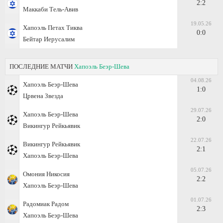
2:2
Маккаби Тель-Авив
19.05.26
Хапоэль Петах Тиква
0:0
Бейтар Иерусалим
ПОСЛЕДНИЕ МАТЧИ
Хапоэль Беэр-Шева
04.08.26
Хапоэль Беэр-Шева
1:0
Црвена Звезда
29.07.26
Хапоэль Беэр-Шева
2:0
Викингур Рейкьявик
22.07.26
Викингур Рейкьявик
2:1
Хапоэль Беэр-Шева
05.07.26
Омония Никосия
2:2
Хапоэль Беэр-Шева
01.07.26
Радомиак Радом
2:3
Хапоэль Беэр-Шева