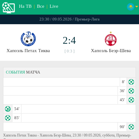
На ТВ
|
Все
|
Live
23:30 / 09.05.2026 / Премьер-Лига
2:4
Хапоэль Петах Тиква
Хапоэль Беэр-Шева
[ 0:3 ]
СОБЫТИЯ
МАТЧА
8'
36'
45'
54'
85'
90'
Хапоэль Петах Тиква - Хапоэль Беэр-Шева, 23:30 / 09.05.2026, суббота, Премьер-