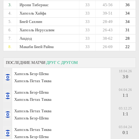
3.
Ирони Тибериас
33
45-56
36
4.
Хапоэль Хайфа
33
39-51
34
5.
Бней Сахнин
33
28-49
34
6.
Хапоэль Иерусалим
33
26-43
31
7.
Ашдод
33
38-62
28
8.
Макаби Бней Райна
33
26-69
22
ПОСЛЕДНИЕ МАТЧИ
ДРУГ С ДРУГОМ
18.04.26
Хапоэль Беэр-Шева
3:0
Хапоэль Петах Тиква
04.04.26
Хапоэль Беэр-Шева
1:1
Хапоэль Петах Тиква
03.12.25
Хапоэль Петах Тиква
1:1
Хапоэль Беэр-Шева
03.04.24
Хапоэль Петах Тиква
0:1
Хапоэль Беэр-Шева