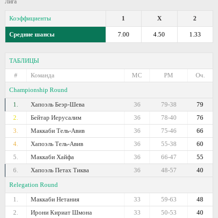
Лига
Коэффициенты
1
X
2
Средние шансы
7.00
4.50
1.33
ТАБЛИЦЫ
#
Команда
МС
РМ
Оч.
Championship Round
1.
Хапоэль Беэр-Шева
36
79-38
79
2.
Бейтар Иерусалим
36
78-40
76
3.
Маккаби Тель-Авив
36
75-46
66
4.
Хапоэль Тель-Авив
36
55-38
60
5.
Маккаби Хайфа
36
66-47
55
6.
Хапоэль Петах Тиква
36
48-57
40
Relegation Round
1.
Маккаби Нетания
33
59-63
48
2.
Ирони Кириат Шмона
33
50-53
40