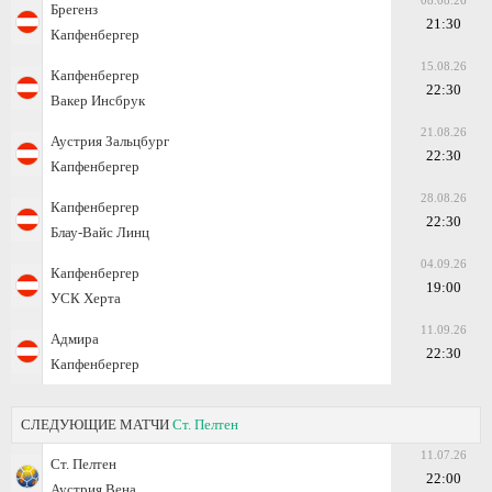
08.08.26
Брегенз
21:30
Капфенбергер
15.08.26
Капфенбергер
22:30
Вакер Инсбрук
21.08.26
Аустрия Зальцбург
22:30
Капфенбергер
28.08.26
Капфенбергер
22:30
Блау-Вайс Линц
04.09.26
Капфенбергер
19:00
УСК Херта
11.09.26
Адмира
22:30
Капфенбергер
СЛЕДУЮЩИЕ МАТЧИ
Ст. Пелтен
11.07.26
Ст. Пелтен
22:00
Аустрия Вена