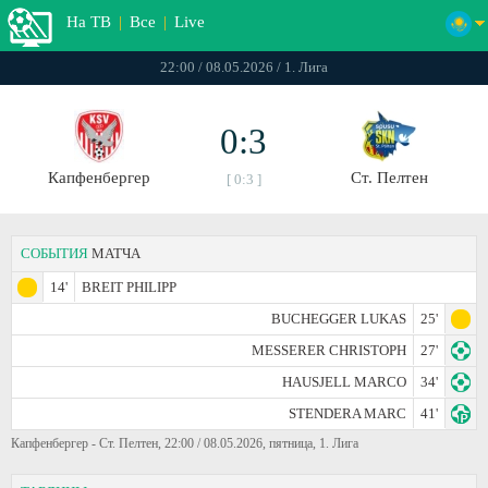
На ТВ
|
Все
|
Live
22:00 / 08.05.2026 / 1. Лига
0:3
Капфенбергер
Ст. Пелтен
[ 0:3 ]
СОБЫТИЯ
МАТЧА
14'
BREIT PHILIPP
BUCHEGGER LUKAS
25'
MESSERER CHRISTOPH
27'
HAUSJELL MARCO
34'
STENDERA MARC
41'
Капфенбергер - Ст. Пелтен, 22:00 / 08.05.2026, пятница, 1. Лига