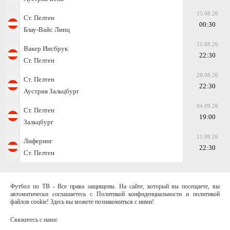
15.08.26
Ст. Пелтен
00:30
Блау-Вайс Линц
21.08.26
Вакер Инсбрук
22:30
Ст. Пелтен
28.08.26
Ст. Пелтен
22:30
Аустрия Зальцбург
04.09.26
Ст. Пелтен
19:00
Зальцбург
11.09.26
Лиферинг
22:30
Ст. Пелтен
Футбол по ТВ - Все права защищены. На сайте, который вы посещаете, вы
автоматически соглашаетесь с Политикой конфиденциальности и политикой
файлов cookie! Здесь вы можете познакомиться с ними!
Свяжитесь с нами: