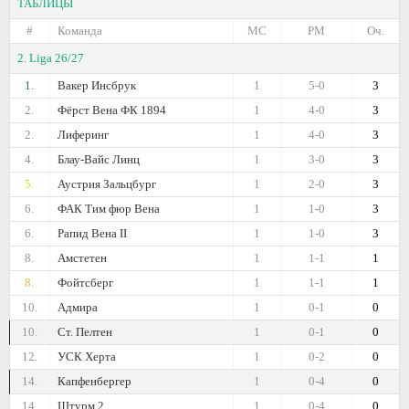
ТАБЛИЦЫ
#
Команда
МС
РМ
Оч.
2. Liga 26/27
1.
Вакер Инсбрук
1
5-0
3
2.
Фёрст Вена ФК 1894
1
4-0
3
2.
Лиферинг
1
4-0
3
4.
Блау-Вайс Линц
1
3-0
3
5.
Аустрия Зальцбург
1
2-0
3
6.
ФАК Тим фюр Вена
1
1-0
3
6.
Рапид Вена II
1
1-0
3
8.
Амстетен
1
1-1
1
8.
Фойтсберг
1
1-1
1
10.
Адмира
1
0-1
0
10.
Ст. Пелтен
1
0-1
0
12.
УСК Херта
1
0-2
0
14.
Капфенбергер
1
0-4
0
14.
Штурм 2
1
0-4
0