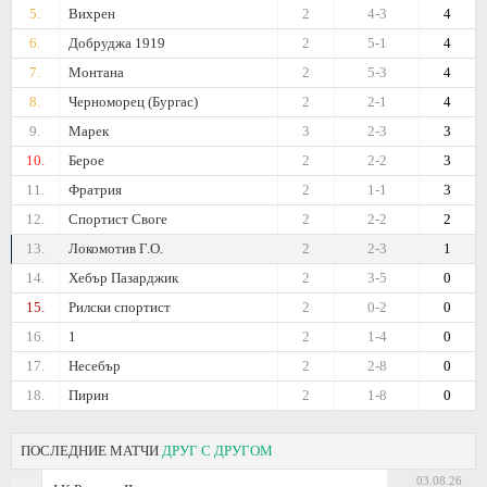
5.
Вихрен
2
4-3
4
6.
Добруджа 1919
2
5-1
4
7.
Монтана
2
5-3
4
8.
Черноморец (Бургас)
2
2-1
4
9.
Марек
3
2-3
3
10.
Берое
2
2-2
3
11.
Фратрия
2
1-1
3
12.
Спортист Своге
2
2-2
2
13.
Локомотив Г.О.
2
2-3
1
14.
Хебър Пазарджик
2
3-5
0
15.
Рилски спортист
2
0-2
0
16.
1
2
1-4
0
17.
Несебър
2
2-8
0
18.
Пирин
2
1-8
0
ПОСЛЕДНИЕ МАТЧИ
ДРУГ С ДРУГОМ
03.08.26