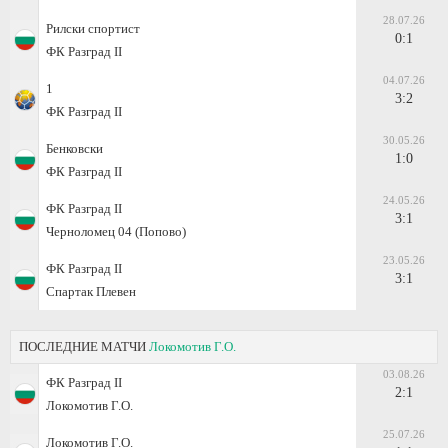
28.07.26
Рилски спортист
0:1
ФК Разград II
04.07.26
1
3:2
ФК Разград II
30.05.26
Бенковски
1:0
ФК Разград II
24.05.26
ФК Разград II
3:1
Черноломец 04 (Попово)
23.05.26
ФК Разград II
3:1
Спартак Плевен
ПОСЛЕДНИЕ МАТЧИ
Локомотив Г.О.
03.08.26
ФК Разград II
2:1
Локомотив Г.О.
25.07.26
Локомотив Г.О.