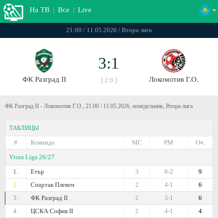
На ТВ
|
Все
|
Live
21:00 / 11.05.2026 / Втора лига
3:1
ФК Разград II
Локомотив Г.О.
[ 2:0 ]
ФК Разград II - Локомотив Г.О., 21:00 / 11.05.2026, понедельник, Втора лига
ТАБЛИЦЫ
#
Команда
МС
РМ
Оч.
Vtora Liga 26/27
1.
Етър
3
8-2
9
2.
Спартак Плевен
2
4-1
6
3.
ФК Разград II
2
3-1
6
4.
ЦСКА София II
2
4-1
4