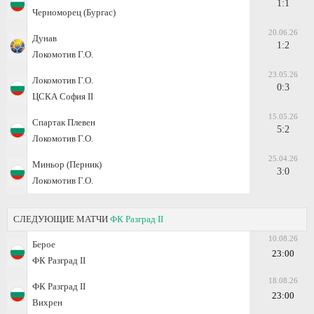
1:1
Черноморец (Бургас)
20.06.26
Дунав
1:2
Локомотив Г.О.
23.05.26
Локомотив Г.О.
0:3
ЦСКА София II
15.05.26
Спартак Плевен
5:2
Локомотив Г.О.
25.04.26
Миньор (Перник)
3:0
Локомотив Г.О.
СЛЕДУЮЩИЕ МАТЧИ
ФК Разград II
10.08.26
Берое
23:00
ФК Разград II
18.08.26
ФК Разград II
23:00
Вихрен