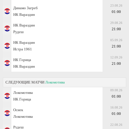
23.08.26
Динамо Загреб
01:00
НК Вараздин
29.08.26
НК Вараздин
21:00
Рудеш
05.09.26
НК Вараздин
21:00
Истра 1961
12.09.26
НК Горица
21:00
НК Вараздин
СЛЕДУЮЩИЕ МАТЧИ
Локомотива
09.08.26
Локомотива
01:00
НК Горица
16.08.26
Осиек
01:00
Локомотива
22.08.26
Рудеш