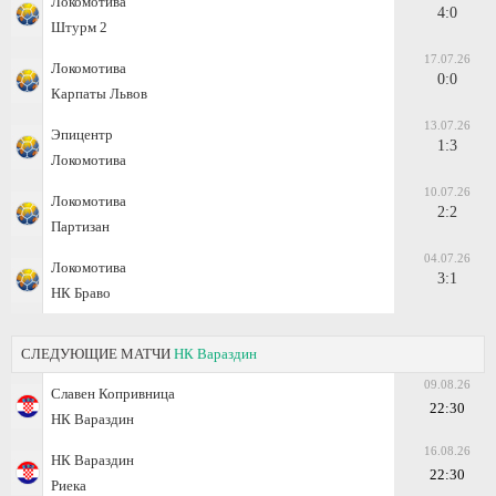
Локомотива
4:0
Штурм 2
17.07.26
Локомотива
0:0
Карпаты Львов
13.07.26
Эпицентр
1:3
Локомотива
10.07.26
Локомотива
2:2
Партизан
04.07.26
Локомотива
3:1
НК Браво
СЛЕДУЮЩИЕ МАТЧИ
НК Вараздин
09.08.26
Славен Копривница
22:30
НК Вараздин
16.08.26
НК Вараздин
22:30
Риека