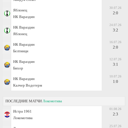
30.07.26
Яблонец
2:0
НК Вараздин
24.07.26
НК Вараздин
3:2
Яблонец
16.07.26
НК Вараздин
2:0
Белтинци
12.07.26
НК Вараздин
3:1
Бихор
10.07.26
НК Вараздин
1:0
Калчер Водотерм
ПОСЛЕДНИЕ МАТЧИ
Локомотива
01.08.26
Истра 1961
2:3
Локомотива
25.07.26