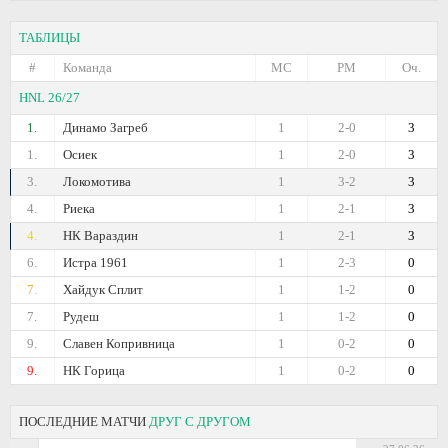
ТАБЛИЦЫ
#
Команда
МС
РМ
Оч.
HNL 26/27
1.
Динамо Загреб
1
2-0
3
1.
Осиек
1
2-0
3
3.
Локомотива
1
3-2
3
4.
Риека
1
2-1
3
4.
НК Вараздин
1
2-1
3
6.
Истра 1961
1
2-3
0
7.
Хайдук Сплит
1
1-2
0
7.
Рудеш
1
1-2
0
9.
Славен Копривница
1
0-2
0
9.
НК Горица
1
0-2
0
ПОСЛЕДНИЕ МАТЧИ
ДРУГ С ДРУГОМ