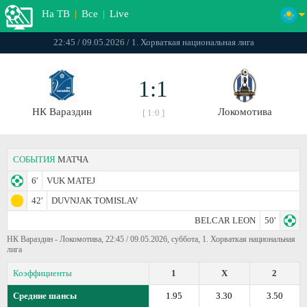
На ТВ
|
Все
|
Live
22:45 / 09.05.2026 / 1. Хорваткая национальная лига
1:1
НК Вараздин
Локомотива
[ 1:0 ]
СОБЫТИЯ
МАТЧА
6'
VUK MATEJ
42'
DUVNJAK TOMISLAV
BELCAR LEON
50'
НК Вараздин - Локомотива, 22:45 / 09.05.2026, суббота, 1. Хорваткая национальная
лига
Коэффициенты
1
X
2
Средние шансы
1.95
3.30
3.50