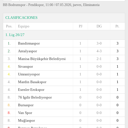
BB Bodrumspor - Pendikspor, 11:00 / 07.05.2026, jueves, Eliminatoria
CLASIFICACIONES
Pos.
Equipo
PJ
DG
Pt.
1. Lig 26/27
1.
Bandirmaspor
1
3-0
3
2.
Antalyaspor
1
4-3
3
3.
Manisa Büyükşehir Belediyesi
1
2-1
3
4.
Sivasspor
1
0-0
1
4.
Umraniyespor
1
0-0
1
4.
Mardin Basakspor
1
0-0
1
4.
Esenler Erokspor
1
0-0
1
8.
76 Igdir Belediyespor
0
0-0
0
8.
Bursaspor
0
0-0
0
8.
Van Spor
0
0-0
0
8.
Muğlaspor
0
0-0
0