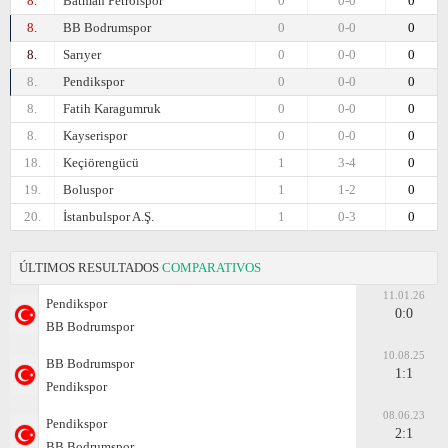
8.
Batman Petrolspor
0
0-0
0
8.
BB Bodrumspor
0
0-0
0
8.
Sarıyer
0
0-0
0
8.
Pendikspor
0
0-0
0
8.
Fatih Karagumruk
0
0-0
0
8.
Kayserispor
0
0-0
0
18.
Keçiörengücü
1
3-4
0
19.
Boluspor
1
1-2
0
20.
İstanbulspor A.Ş.
1
0-3
0
ÚLTIMOS RESULTADOS
COMPARATIVOS
11.01.26
Pendikspor
0:0
BB Bodrumspor
10.08.25
BB Bodrumspor
1:1
Pendikspor
08.06.23
Pendikspor
2:1
BB Bodrumspor