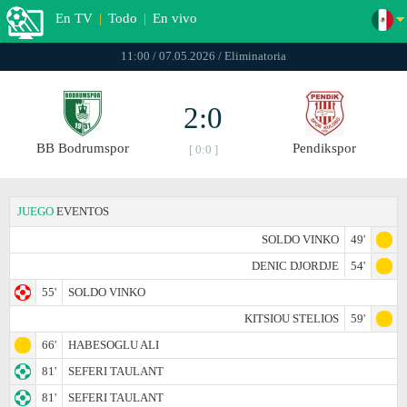
En TV
|
Todo
|
En vivo
11:00 / 07.05.2026 / Eliminatoria
2:0
BB Bodrumspor
Pendikspor
[ 0:0 ]
JUEGO
EVENTOS
SOLDO VINKO
49'
DENIC DJORDJE
54'
55'
SOLDO VINKO
KITSIOU STELIOS
59'
66'
HABESOGLU ALI
81'
SEFERI TAULANT
81'
SEFERI TAULANT