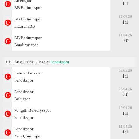
Amedspor
1:1
BB Bodrumspor
19.04.26
BB Bodrumspor
1:1
Erzurum BB
11.04.26
BB Bodrumspor
0:0
Bandirmaspor
ÚLTIMOS RESULTADOS
Pendikspor
02.05.26
Esenler Erokspor
1:1
Pendikspor
26.04.26
Pendikspor
2:0
Boluspor
19.04.26
76 Igdir Belediyespor
1:1
Pendikspor
11.04.26
Pendikspor
1:1
Yeni Çorumspor