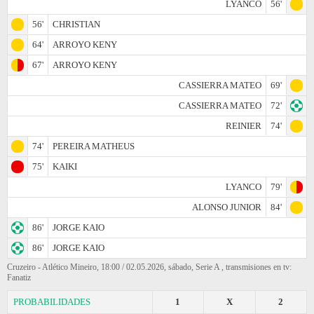
LYANCO
56'
56'
CHRISTIAN
64'
ARROYO KENY
67'
ARROYO KENY
CASSIERRA MATEO
69'
CASSIERRA MATEO
72'
REINIER
74'
74'
PEREIRA MATHEUS
75'
KAIKI
LYANCO
79'
ALONSO JUNIOR
84'
86'
JORGE KAIO
86'
JORGE KAIO
Cruzeiro - Atlético Mineiro, 18:00 / 02.05.2026, sábado, Serie A , transmisiones en tv:
Fanatiz
PROBABILIDADES
1
X
2