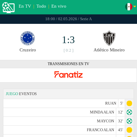
En TV
|
Todo
|
En vivo
18:00 / 02.05.2026 / Serie A
1:3
Cruzeiro
Atlético Mineiro
[ 0:2 ]
TRANSMISIONES EN TV
JUEGO
EVENTOS
RUAN
5'
MINDA ALAN
12'
MAYCON
32'
FRANCO ALAN
45'