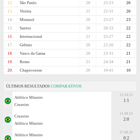
12.
São Paulo
20
25-23
26
13.
Vitória
21
22-31
26
14.
Mirassol
20
23-27
23
15.
Santos
20
29-33
22
16.
Internacional
21
23-27
22
17.
Grêmio
20
22-26
22
18.
Vasco da Gama
20
23-31
21
19.
Remo
21
24-34
21
20.
Chapecoense
20
19-41
10
ÚLTIMOS RESULTADOS
COMPARATIVOS
15.10.25
Atlético Mineiro
1:1
Cruzeiro
11.09.25
Cruzeiro
2:0
Atlético Mineiro
27.08.25
Atlético Mineiro
0:2