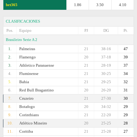
bet365
1.86
3.50
4.10
CLASIFICACIONES
Pos.
Equipo
PJ
DG
Pt.
Brasileiro Serie A 2
1.
Palmeiras
21
38-16
47
2.
Flamengo
20
37-18
39
3.
Athletico Paranaense
21
28-19
37
4.
Fluminense
21
30-25
34
5.
Bahia
21
29-25
32
6.
Red Bull Bragantino
20
26-20
31
7.
Cruzeiro
21
27-30
30
8.
Botafogo
20
34-32
29
9.
Corinthians
21
22-20
29
10.
Atlético Mineiro
20
25-25
28
11.
Coritiba
21
25-28
27