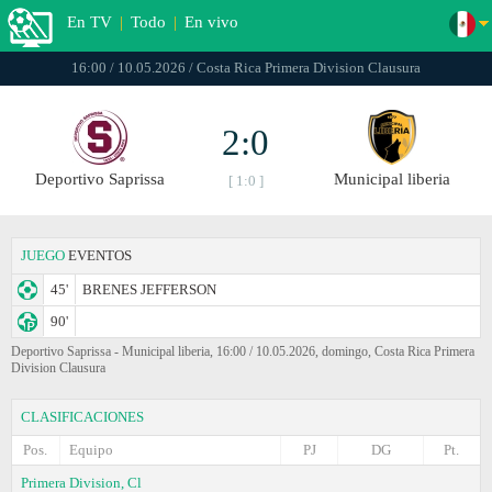
En TV
|
Todo
|
En vivo
16:00 / 10.05.2026 / Costa Rica Primera Division Clausura
2:0
Deportivo Saprissa
Municipal liberia
[ 1:0 ]
JUEGO
EVENTOS
45'
BRENES JEFFERSON
90'
Deportivo Saprissa - Municipal liberia, 16:00 / 10.05.2026, domingo, Costa Rica Primera
Division Clausura
CLASIFICACIONES
Pos.
Equipo
PJ
DG
Pt.
Primera Division, Cl