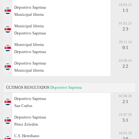
16.03.25
Deportivo Saprissa
1:1
Municipal liberia
01.02.25
Municipal liberia
2:3
Deportivo Saprissa
28.11.24
Municipal liberia
0:1
Deportivo Saprissa
03.08.24
Deportivo Saprissa
2:2
Municipal liberia
ÚLTIMOS RESULTADOS
Deportivo Saprissa
02.08.26
Deportivo Saprissa
2:1
San Carlos
24.07.26
Deportivo Saprissa
5:1
Pérez Zeledón
16.05.26
C.S. Herediano
2:0