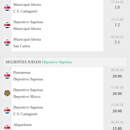
17.04.26
Municipal liberia
1:0
C.S. Cartaginés
31.12.69
Deportivo Saprissa
1:2
Municipal liberia
06.04.26
Municipal liberia
5:1
San Carlos
SIGUIENTES JUEGOS
Deportivo Saprissa
08.08.26
Puntarenas
20:00
Deportivo Saprissa
11.08.26
Deportivo Saprissa
20:00
Deportivo Mixco
15.08.26
Deportivo Saprissa
20:00
C.S. Cartaginés
06.09.26
Alajuelense
15:00