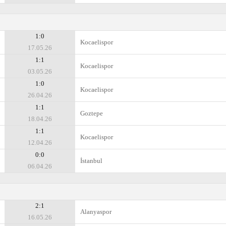
1:0
Kocaelispor
17.05.26
1:1
Kocaelispor
03.05.26
1:0
Kocaelispor
26.04.26
1:1
Goztepe
18.04.26
1:1
Kocaelispor
12.04.26
0:0
İstanbul
06.04.26
2:1
Alanyaspor
16.05.26