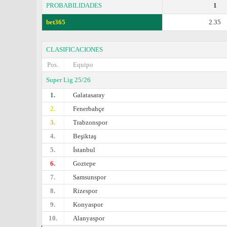
PROBABILIDADES
1
bet365
2.35
CLASIFICACIONES
Pos.
Equipo
Super Lig 25/26
1.
Galatasaray
2.
Fenerbahçe
3.
Trabzonspor
4.
Beşiktaş
5.
İstanbul
6.
Goztepe
7.
Samsunspor
8.
Rizespor
9.
Konyaspor
10.
Alanyaspor