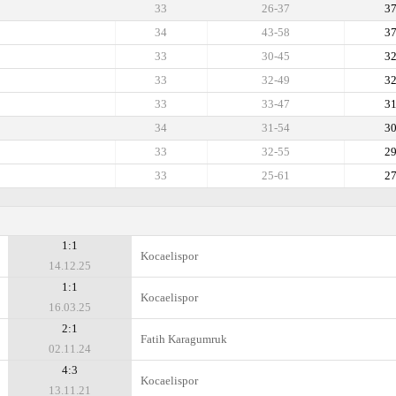
33
26-37
3
34
43-58
3
33
30-45
3
33
32-49
3
33
33-47
3
34
31-54
3
33
32-55
2
33
25-61
2
1:1
Kocaelispor
14.12.25
1:1
Kocaelispor
16.03.25
2:1
Fatih Karagumruk
02.11.24
4:3
Kocaelispor
13.11.21