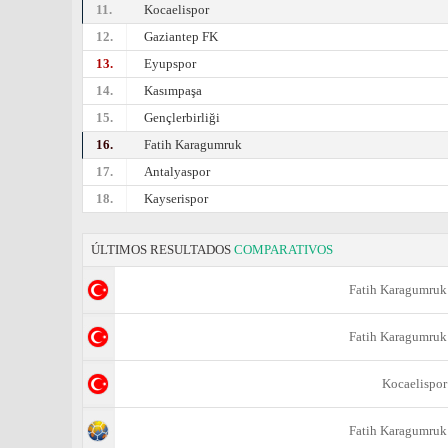
11.
Kocaelispor
12.
Gaziantep FK
13.
Eyupspor
14.
Kasımpaşa
15.
Gençlerbirliği
16.
Fatih Karagumruk
17.
Antalyaspor
18.
Kayserispor
ÚLTIMOS RESULTADOS
COMPARATIVOS
Fatih Karagumruk
Fatih Karagumruk
Kocaelispor
Fatih Karagumruk