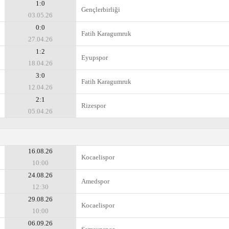
1:0
Gençlerbirliği
03.05.26
0:0
Fatih Karagumruk
27.04.26
1:2
Eyupspor
18.04.26
3:0
Fatih Karagumruk
12.04.26
2:1
Rizespor
05.04.26
16.08.26
Kocaelispor
10:00
24.08.26
Amedspor
12:30
29.08.26
Kocaelispor
10:00
06.09.26