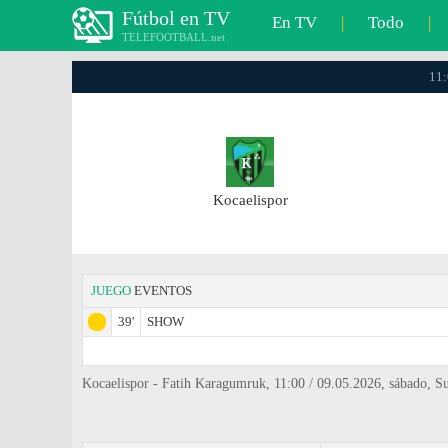
Fútbol en TV
En TV
|
Todo
|
TELEFOOTBALL.net
11:
Kocaelispor
JUEGO
EVENTOS
39'
SHOW
Kocaelispor - Fatih Karagumruk, 11:00 / 09.05.2026, sábado, S