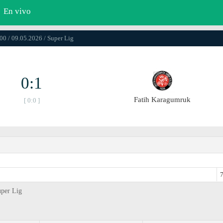
En vivo
00 / 09.05.2026 / Super Lig
0:1
Fatih Karagumruk
[ 0:0 ]
7
uper Lig