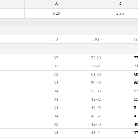
X
2
3.25
2.85
PJ
DG
Pt
33
77-29
7
33
74-34
7
33
61-36
6
34
59-40
6
34
58-35
5
34
42-32
5
34
46-45
5
34
46-52
4
33
42-48
4
34
41-41
3