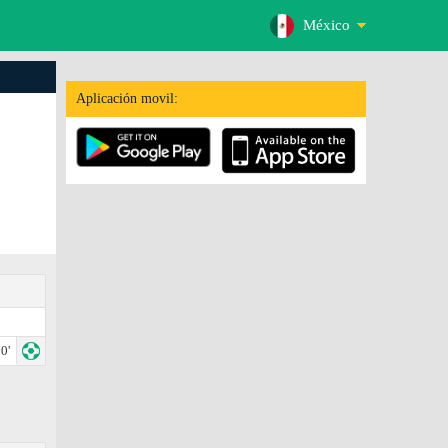
México
Aplicación movil:
0'