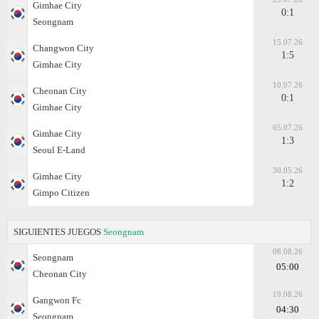
Gimhae City
0:1
Seongnam
15.07.26
Changwon City
1:5
Gimhae City
10.07.26
Cheonan City
0:1
Gimhae City
05.07.26
Gimhae City
1:3
Seoul E-Land
30.05.26
Gimhae City
1:2
Gimpo Citizen
SIGUIENTES JUEGOS
Seongnam
08.08.26
Seongnam
05:00
Cheonan City
19.08.26
Gangwon Fc
04:30
Seongnam