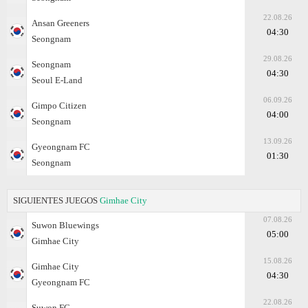
22.08.26
Ansan Greeners
04:30
Seongnam
29.08.26
Seongnam
04:30
Seoul E-Land
06.09.26
Gimpo Citizen
04:00
Seongnam
13.09.26
Gyeongnam FC
01:30
Seongnam
SIGUIENTES JUEGOS
Gimhae City
07.08.26
Suwon Bluewings
05:00
Gimhae City
15.08.26
Gimhae City
04:30
Gyeongnam FC
22.08.26
Suwon FC