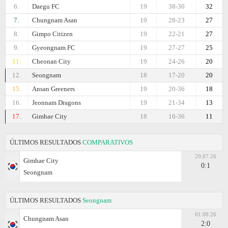
6.
Daegu FC
19
38-30
32
7.
Chungnam Asan
19
28-23
27
8.
Gimpo Citizen
19
22-21
27
9.
Gyeongnam FC
19
27-27
25
11.
Cheonan City
19
24-26
20
12.
Seongnam
18
17-20
20
15.
Ansan Greeners
19
20-36
18
16.
Jeonnam Dragons
19
21-34
13
17.
Gimhae City
18
16-36
11
ÚLTIMOS RESULTADOS
COMPARATIVOS
29.07.26
Gimhae City
0:1
Seongnam
ÚLTIMOS RESULTADOS
Seongnam
01.08.26
Chungnam Asan
2:0