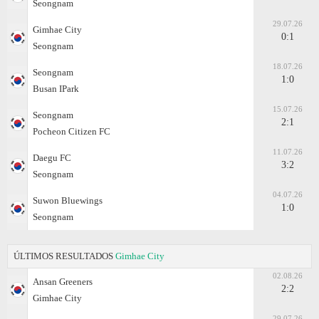
Seongnam
29.07.26
Gimhae City
0:1
Seongnam
18.07.26
Seongnam
1:0
Busan IPark
15.07.26
Seongnam
2:1
Pocheon Citizen FC
11.07.26
Daegu FC
3:2
Seongnam
04.07.26
Suwon Bluewings
1:0
Seongnam
ÚLTIMOS RESULTADOS
Gimhae City
02.08.26
Ansan Greeners
2:2
Gimhae City
29.07.26