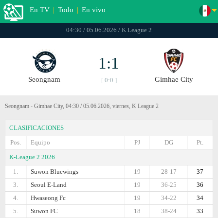
En TV
|
Todo
|
En vivo
04:30 / 05.06.2026 / K League 2
1:1
Seongnam
Gimhae City
[ 0:0 ]
Seongnam - Gimhae City, 04:30 / 05.06.2026, viernes, K League 2
CLASIFICACIONES
Pos.
Equipo
PJ
DG
Pt.
K-League 2 2026
1.
Suwon Bluewings
19
28-17
37
3.
Seoul E-Land
19
36-25
36
4.
Hwaseong Fc
19
34-22
34
5.
Suwon FC
18
38-24
33