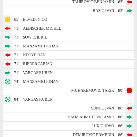
TAHIROVIC BENJAMIN
63'
BASIC IVAN
63'
65'
ELVEDI NICO
71'
AEBISCHER MICHEL
71'
SOW DJIBRIL
71'
MANZAMBI JOHAN
71'
NDOYE DAN
71'
RIEDER FABIAN
71'
VARGAS RUBEN
74'
MANZAMBI JOHAN
MUHAREMOVIC TARIK
80'
84'
VARGAS RUBEN
SUNJIC IVAN
86'
HADZIAHMETOVIC AMIR
86'
LUKIC JOVO
86'
DEMIROVIC ERMEDIN
86'