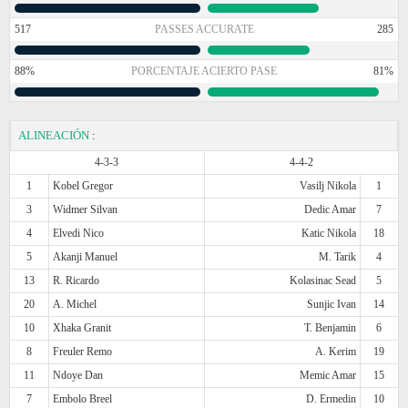
517
PASSES ACCURATE
285
88%
PORCENTAJE ACIERTO PASE
81%
ALINEACIÓN
:
4-3-3
4-4-2
1
Kobel Gregor
Vasilj Nikola
1
3
Widmer Silvan
Dedic Amar
7
4
Elvedi Nico
Katic Nikola
18
5
Akanji Manuel
M. Tarik
4
13
R. Ricardo
Kolasinac Sead
5
20
A. Michel
Sunjic Ivan
14
10
Xhaka Granit
T. Benjamin
6
8
Freuler Remo
A. Kerim
19
11
Ndoye Dan
Memic Amar
15
7
Embolo Breel
D. Ermedin
10