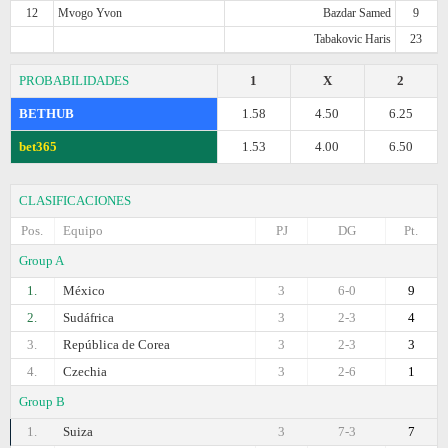
12
Mvogo Yvon
Bazdar Samed
9
Tabakovic Haris
23
PROBABILIDADES
1
X
2
BETHUB
1.58
4.50
6.25
bet365
1.53
4.00
6.50
CLASIFICACIONES
Pos.
Equipo
PJ
DG
Pt.
Group A
1.
México
3
6-0
9
2.
Sudáfrica
3
2-3
4
3.
República de Corea
3
2-3
3
4.
Czechia
3
2-6
1
Group B
1.
Suiza
3
7-3
7