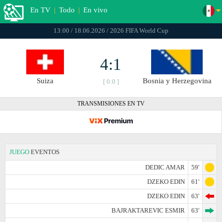
En TV
|
Todo
|
En vivo
13:00 / 18.06.2026 / 2026 FIFA World Cup
4:1
Suiza
Bosnia y Herzegovina
[ 0:0 ]
TRANSMISIONES EN TV
JUEGO
EVENTOS
DEDIC AMAR
59'
DZEKO EDIN
61'
DZEKO EDIN
63'
BAJRAKTAREVIC ESMIR
63'