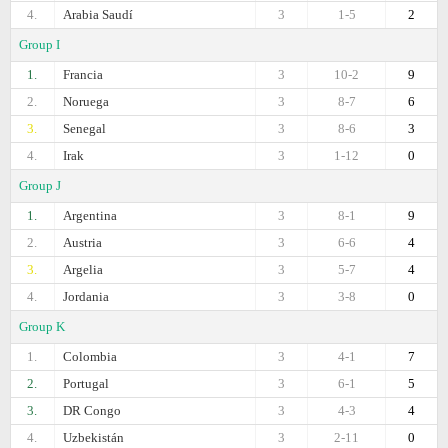
4.
Arabia Saudí
3
1-5
2
Group I
1.
Francia
3
10-2
9
2.
Noruega
3
8-7
6
3.
Senegal
3
8-6
3
4.
Irak
3
1-12
0
Group J
1.
Argentina
3
8-1
9
2.
Austria
3
6-6
4
3.
Argelia
3
5-7
4
4.
Jordania
3
3-8
0
Group K
1.
Colombia
3
4-1
7
2.
Portugal
3
6-1
5
3.
DR Congo
3
4-3
4
4.
Uzbekistán
3
2-11
0