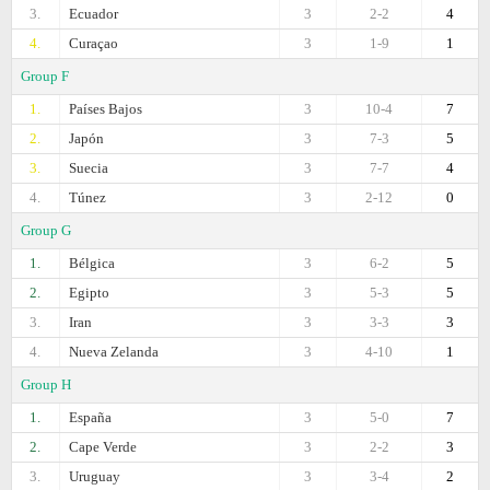
3.
Ecuador
3
2-2
4
4.
Curaçao
3
1-9
1
Group F
1.
Países Bajos
3
10-4
7
2.
Japón
3
7-3
5
3.
Suecia
3
7-7
4
4.
Túnez
3
2-12
0
Group G
1.
Bélgica
3
6-2
5
2.
Egipto
3
5-3
5
3.
Iran
3
3-3
3
4.
Nueva Zelanda
3
4-10
1
Group H
1.
España
3
5-0
7
2.
Cape Verde
3
2-2
3
3.
Uruguay
3
3-4
2