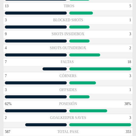
13
TIROS
5
3
BLOCKED SHOTS
1
9
SHOTS INSIDEBOX
3
4
SHOTS OUTSIDEBOX
2
7
FALTAS
18
7
CÓRNERS
3
3
OFFSIDES
1
62%
POSESIÓN
38%
2
GOALKEEPER SAVES
3
587
TOTAL PASE
353