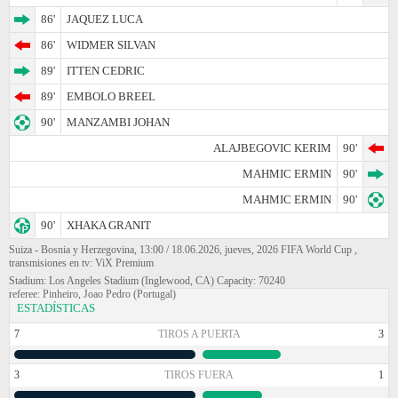
86'
JAQUEZ LUCA
86'
WIDMER SILVAN
89'
ITTEN CEDRIC
89'
EMBOLO BREEL
90'
MANZAMBI JOHAN
ALAJBEGOVIC KERIM
90'
MAHMIC ERMIN
90'
MAHMIC ERMIN
90'
90'
XHAKA GRANIT
Suiza - Bosnia y Herzegovina, 13:00 / 18.06.2026, jueves, 2026 FIFA World Cup ,
transmisiones en tv: ViX Premium
Stadium: Los Angeles Stadium (Inglewood, CA) Capacity: 70240
referee: Pinheiro, Joao Pedro (Portugal)
ESTADÍSTICAS
7
TIROS A PUERTA
3
3
TIROS FUERA
1