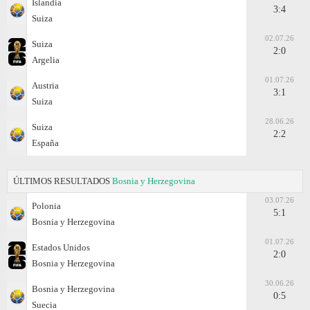
Islandia
3:4
Suiza
02.07.26
Suiza
2:0
Argelia
01.07.26
Austria
3:1
Suiza
28.06.26
Suiza
2:2
España
ÚLTIMOS RESULTADOS
Bosnia y Herzegovina
03.07.26
Polonia
5:1
Bosnia y Herzegovina
01.07.26
Estados Unidos
2:0
Bosnia y Herzegovina
30.06.26
Bosnia y Herzegovina
0:5
Suecia