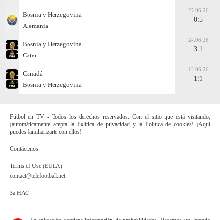
27.06.26
Bosnia y Herzegovina
0:5
Alemania
24.06.26
Bosnia y Herzegovina
3:1
Catar
12.06.26
Canadá
1:1
Bosnia y Herzegovina
Fútbol en TV - Todos los derechos reservados. Con el sitio que está visitando,
¡automáticamente acepta la Política de privacidad y la Política de cookies! ¡Aquí
puedes familiarizarte con ellos!
Contáctenos:
Terms of Use (EULA)
contact@telefootball.net
За НАС
La aplicación contiene información de probabilidades. Hacemos un llamado