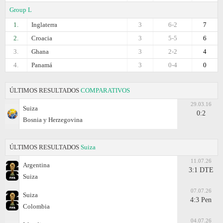
Group L
1.
Inglaterra
3
6-2
7
2.
Croacia
3
5-5
6
3.
Ghana
3
2-2
4
4.
Panamá
3
0-4
0
ÚLTIMOS RESULTADOS
COMPARATIVOS
29.03.16
Suiza
0:2
Bosnia y Herzegovina
ÚLTIMOS RESULTADOS
Suiza
11.07.26
Argentina
3:1 DTE
Suiza
07.07.26
Suiza
4:3 Pen
Colombia
04.07.26