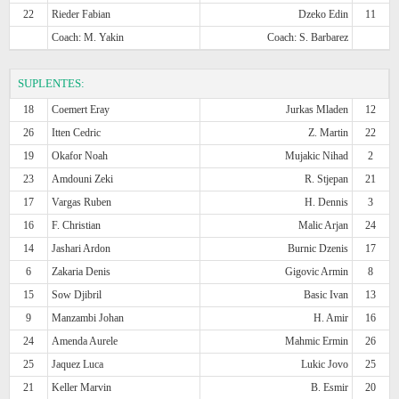
22
Rieder Fabian
Dzeko Edin
11
Coach: M. Yakin
Coach: S. Barbarez
SUPLENTES:
18
Coemert Eray
Jurkas Mladen
12
26
Itten Cedric
Z. Martin
22
19
Okafor Noah
Mujakic Nihad
2
23
Amdouni Zeki
R. Stjepan
21
17
Vargas Ruben
H. Dennis
3
16
F. Christian
Malic Arjan
24
14
Jashari Ardon
Burnic Dzenis
17
6
Zakaria Denis
Gigovic Armin
8
15
Sow Djibril
Basic Ivan
13
9
Manzambi Johan
H. Amir
16
24
Amenda Aurele
Mahmic Ermin
26
25
Jaquez Luca
Lukic Jovo
25
21
Keller Marvin
B. Esmir
20