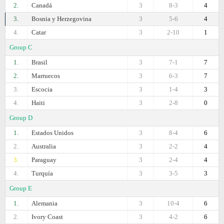
2.
Canadá
3
8-3
4
3.
Bosnia y Herzegovina
3
5-6
4
4.
Catar
3
2-10
1
Group C
1.
Brasil
3
7-1
7
2.
Marruecos
3
6-3
7
3.
Escocia
3
1-4
3
4.
Haiti
3
2-8
0
Group D
1.
Estados Unidos
3
8-4
6
2.
Australia
3
2-2
4
3.
Paraguay
3
2-4
4
4.
Turquía
3
3-5
3
Group E
1.
Alemania
3
10-4
6
2.
Ivory Coast
3
4-2
6