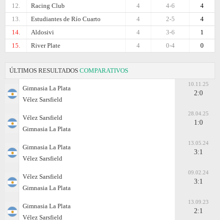
12.
Racing Club
4
4-6
4
13.
Estudiantes de Río Cuarto
4
2-5
4
14.
Aldosivi
4
3-6
1
15.
River Plate
4
0-4
0
ÚLTIMOS RESULTADOS
COMPARATIVOS
10.11.25
Gimnasia La Plata
2:0
Vélez Sarsfield
28.04.25
Vélez Sarsfield
1:0
Gimnasia La Plata
13.05.24
Gimnasia La Plata
3:1
Vélez Sarsfield
09.02.24
Vélez Sarsfield
3:1
Gimnasia La Plata
13.09.23
Gimnasia La Plata
2:1
Vélez Sarsfield