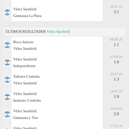
30.01.23
Vélez Sarsfield
3:1
Gimnasia La Plata
ÚLTIMOS RESULTADOS
Vélez Sarsfield
08.08.26
Boca Juniors
1:1
Vélez Sarsfield
03.08.26
Vélez Sarsfield
1:0
Independiente
30.07.26
Talleres Córdoba
1:3
Vélez Sarsfield
24.07.26
Vélez Sarsfield
1:0
Instituto Córdoba
30.04.26
Vélez Sarsfield
2:0
Gimnasia y Tiro
27.04.26
Vélez Sarsfield