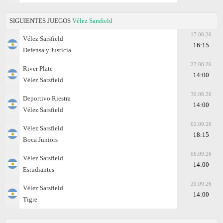
SIGUIENTES JUEGOS
Vélez Sarsfield
17.08.26
Vélez Sarsfield
16:15
Defensa y Justicia
23.08.26
River Plate
14:00
Vélez Sarsfield
30.08.26
Deportivo Riestra
14:00
Vélez Sarsfield
02.09.26
Vélez Sarsfield
18:15
Boca Juniors
06.09.26
Vélez Sarsfield
14:00
Estudiantes
20.09.26
Vélez Sarsfield
14:00
Tigre