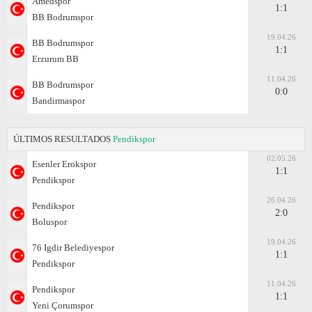
Amedspor
1:1
BB Bodrumspor
19.04.26
BB Bodrumspor
1:1
Erzurum BB
11.04.26
BB Bodrumspor
0:0
Bandirmaspor
ÚLTIMOS RESULTADOS
Pendikspor
02.05.26
Esenler Erokspor
1:1
Pendikspor
26.04.26
Pendikspor
2:0
Boluspor
19.04.26
76 Igdir Belediyespor
1:1
Pendikspor
11.04.26
Pendikspor
1:1
Yeni Çorumspor