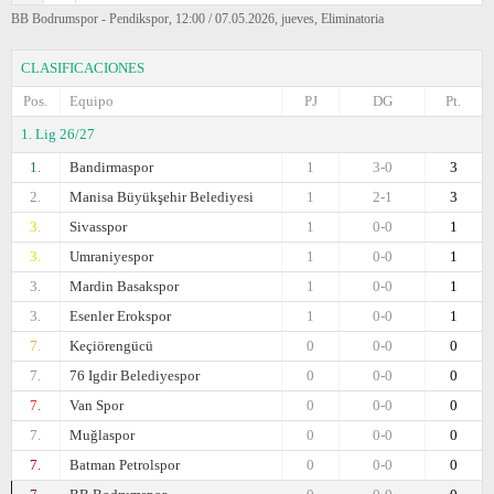
BB Bodrumspor - Pendikspor, 12:00 / 07.05.2026, jueves, Eliminatoria
CLASIFICACIONES
Pos.
Equipo
PJ
DG
Pt.
1. Lig 26/27
1.
Bandirmaspor
1
3-0
3
2.
Manisa Büyükşehir Belediyesi
1
2-1
3
3.
Sivasspor
1
0-0
1
3.
Umraniyespor
1
0-0
1
3.
Mardin Basakspor
1
0-0
1
3.
Esenler Erokspor
1
0-0
1
7.
Keçiörengücü
0
0-0
0
7.
76 Igdir Belediyespor
0
0-0
0
7.
Van Spor
0
0-0
0
7.
Muğlaspor
0
0-0
0
7.
Batman Petrolspor
0
0-0
0