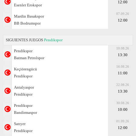
12:00
Esenler Erokspor
07.09.26
Mardin Basakspor
12:00
BB Bodrumspor
SIGUIENTES JUEGOS
Pendikspor
10.08.26
Pendikspor
13:30
Batman Petrolspor
16.08.26
Keçiörengücü
11:00
Pendikspor
22.08.26
Antalyaspor
13:30
Pendikspor
30.08.26
Pendikspor
10:00
Bandirmaspor
01.09.26
Sarıyer
12:00
Pendikspor