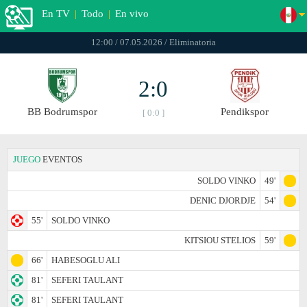
En TV
|
Todo
|
En vivo
12:00 / 07.05.2026 / Eliminatoria
2:0
BB Bodrumspor
Pendikspor
[ 0:0 ]
JUEGO
EVENTOS
SOLDO VINKO
49'
DENIC DJORDJE
54'
55'
SOLDO VINKO
KITSIOU STELIOS
59'
66'
HABESOGLU ALI
81'
SEFERI TAULANT
81'
SEFERI TAULANT