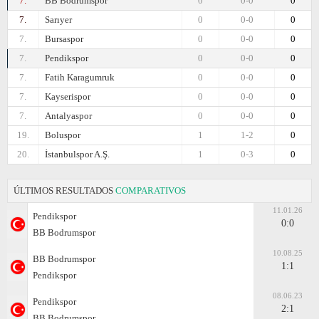
7.
BB Bodrumspor
0
0-0
0
7.
Sarıyer
0
0-0
0
7.
Bursaspor
0
0-0
0
7.
Pendikspor
0
0-0
0
7.
Fatih Karagumruk
0
0-0
0
7.
Kayserispor
0
0-0
0
7.
Antalyaspor
0
0-0
0
19.
Boluspor
1
1-2
0
20.
İstanbulspor A.Ş.
1
0-3
0
ÚLTIMOS RESULTADOS
COMPARATIVOS
11.01.26
Pendikspor
0:0
BB Bodrumspor
10.08.25
BB Bodrumspor
1:1
Pendikspor
08.06.23
Pendikspor
2:1
BB Bodrumspor