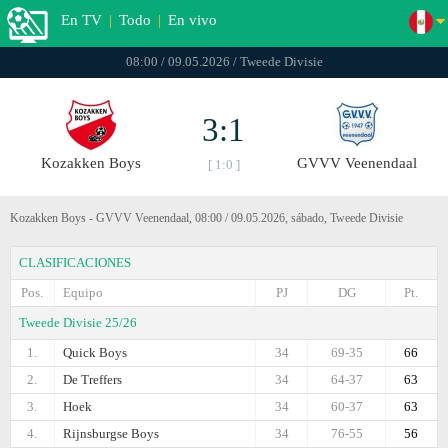
En TV
|
Todo
|
En vivo
08:00 / 09.05.2026 / Tweede Divisie
3:1
Kozakken Boys
GVVV Veenendaal
[ 1:0 ]
Kozakken Boys - GVVV Veenendaal, 08:00 / 09.05.2026, sábado, Tweede Divisie
CLASIFICACIONES
Pos.
Equipo
PJ
DG
Pt.
Tweede Divisie 25/26
1.
Quick Boys
34
69-35
66
2.
De Treffers
34
64-37
63
3.
Hoek
34
60-37
63
4.
Rijnsburgse Boys
34
76-55
56