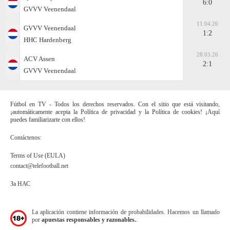
6:0
GVVV Veenendaal
11.04.26
GVVV Veenendaal
1:2
HHC Hardenberg
28.03.26
ACV Assen
2:1
GVVV Veenendaal
Fútbol en TV - Todos los derechos reservados. Con el sitio que está visitando,
¡automáticamente acepta la Política de privacidad y la Política de cookies! ¡Aquí
puedes familiarizarte con ellos!
Contáctenos:
Terms of Use (EULA)
contact@telefootball.net
За НАС
La aplicación contiene información de probabilidades. Hacemos un llamado
por
apuestas responsables y razonables.
.