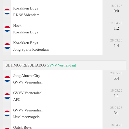
18.04.26
Kozakken Boys
0:0
RKAV Volendam
11.04.26
Hoek
1:2
Kozakken Boys
28.03.26
Kozakken Boys
1:4
Jong Sparta Rotterdam
ÚLTIMOS RESULTADOS
GVVV Veenendaal
23.05.26
Jong Almere City
5:4
GVVV Veenendaal
16.05.26
GVVV Veenendaal
1:1
AFC
25.04.26
GVVV Veenendaal
3:1
IJsselmeervogels
18.04.26
Quick Boys