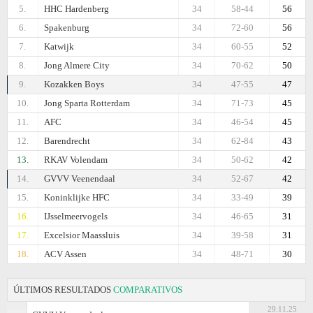
5.
HHC Hardenberg
34
58-44
56
6.
Spakenburg
34
72-60
56
7.
Katwijk
34
60-55
52
8.
Jong Almere City
34
70-62
50
9.
Kozakken Boys
34
47-55
47
10.
Jong Sparta Rotterdam
34
71-73
45
11.
AFC
34
46-54
45
12.
Barendrecht
34
62-84
43
13.
RKAV Volendam
34
50-62
42
14.
GVVV Veenendaal
34
52-67
42
15.
Koninklijke HFC
34
33-49
39
16.
IJsselmeervogels
34
46-65
31
17.
Excelsior Maassluis
34
39-58
31
18.
ACV Assen
34
48-71
30
ÚLTIMOS RESULTADOS
COMPARATIVOS
29.11.25