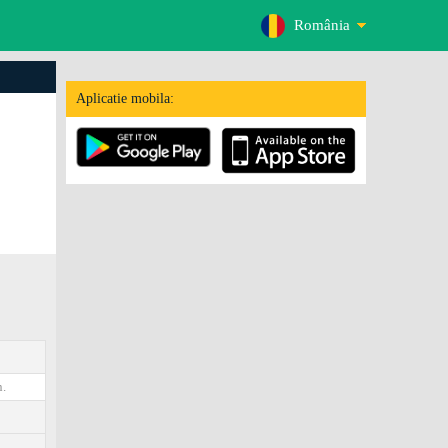
România
Aplicatie mobila:
.
1