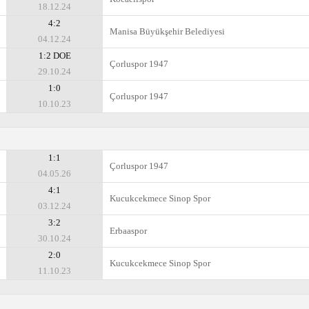
18.12.24
4:2
Manisa Büyükşehir Belediyesi
04.12.24
1:2 DOE
Çorluspor 1947
29.10.24
1:0
Çorluspor 1947
10.10.23
1:1
Çorluspor 1947
04.05.26
4:1
Kucukcekmece Sinop Spor
03.12.24
3:2
Erbaaspor
30.10.24
2:0
Kucukcekmece Sinop Spor
11.10.23