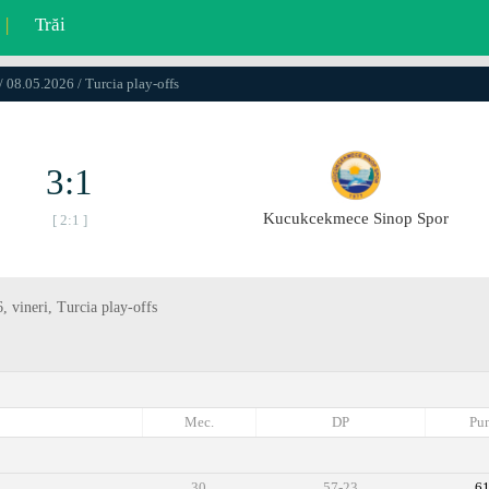
|
Trăi
/ 08.05.2026 / Turcia play-offs
3:1
Kucukcekmece Sinop Spor
[ 2:1 ]
 vineri, Turcia play-offs
Mec.
DP
Pun
30
57-23
6