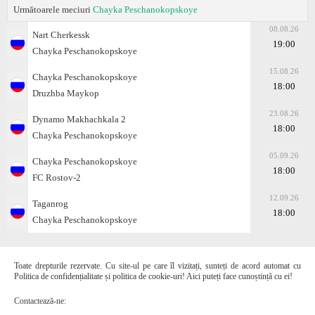
Următoarele meciuri
Chayka Peschanokopskoye
08.08.26
Nart Cherkessk
19:00
Chayka Peschanokopskoye
15.08.26
Chayka Peschanokopskoye
18:00
Druzhba Maykop
23.08.26
Dynamo Makhachkala 2
18:00
Chayka Peschanokopskoye
05.09.26
Chayka Peschanokopskoye
18:00
FC Rostov-2
12.09.26
Taganrog
18:00
Chayka Peschanokopskoye
Toate drepturile rezervate. Cu site-ul pe care îl vizitați, sunteți de acord automat cu
Politica de confidențialitate și politica de cookie-uri! Aici puteți face cunoștință cu ei!
Contactează-ne: