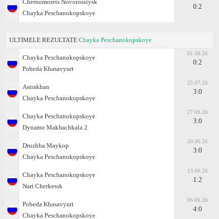
Chernomorets Novorossiysk
0:2
Chayka Peschanokopskoye
ULTIMELE REZULTATE
Chayka Peschanokopskoye
01.08.26
Chayka Peschanokopskoye
0:2
Pobeda Khasavyurt
25.07.26
Astrakhan
3:0
Chayka Peschanokopskoye
27.06.26
Chayka Peschanokopskoye
3:0
Dynamo Makhachkala 2
20.06.26
Druzhba Maykop
3:0
Chayka Peschanokopskoye
13.06.26
Chayka Peschanokopskoye
1:2
Nart Cherkessk
06.06.26
Pobeda Khasavyurt
4:0
Chayka Peschanokopskoye