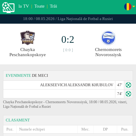
la TV
|
Toate
|
Trăi
18:00 / 08.05.2026 / Liga Națională de Fotbal a Rusiei
0:2
Chayka
Chernomorets
[ 0:0 ]
Peschanokopskoye
Novorossiysk
EVENIMENTE
DE MECI
ALEKSEEVICH ALEKSANDR KHUBULOV
47'
74'
Chayka Peschanokopskoye - Chernomorets Novorossiysk, 18:00 / 08.05.2026, vineri,
Liga Națională de Fotbal a Rusiei
CLASAMENT
Poz.
Numele echipei
Mec.
DP
Pun.