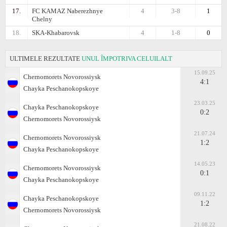
17.
FC KAMAZ Naberezhnye
4
3-8
1
Chelny
18.
SKA-Khabarovsk
4
1-8
0
ULTIMELE REZULTATE
UNUL ÎMPOTRIVA CELUILALT
15.09.25
Chernomorets Novorossiysk
4:1
Chayka Peschanokopskoye
23.03.25
Chayka Peschanokopskoye
0:2
Chernomorets Novorossiysk
21.07.24
Chernomorets Novorossiysk
1:2
Chayka Peschanokopskoye
14.05.23
Chernomorets Novorossiysk
0:1
Chayka Peschanokopskoye
09.11.22
Chayka Peschanokopskoye
1:2
Chernomorets Novorossiysk
21.08.22