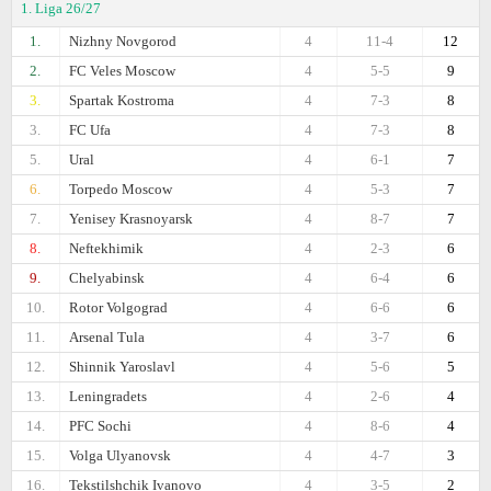
1. Liga 26/27
1.
Nizhny Novgorod
4
11-4
12
2.
FC Veles Moscow
4
5-5
9
3.
Spartak Kostroma
4
7-3
8
3.
FC Ufa
4
7-3
8
5.
Ural
4
6-1
7
6.
Torpedo Moscow
4
5-3
7
7.
Yenisey Krasnoyarsk
4
8-7
7
8.
Neftekhimik
4
2-3
6
9.
Chelyabinsk
4
6-4
6
10.
Rotor Volgograd
4
6-6
6
11.
Arsenal Tula
4
3-7
6
12.
Shinnik Yaroslavl
4
5-6
5
13.
Leningradets
4
2-6
4
14.
PFC Sochi
4
8-6
4
15.
Volga Ulyanovsk
4
4-7
3
16.
Tekstilshchik Ivanovo
4
3-5
2