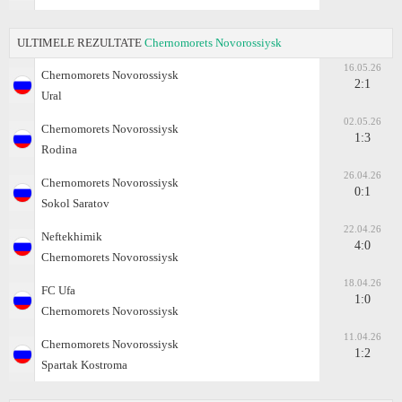
ULTIMELE REZULTATE
Chernomorets Novorossiysk
16.05.26
Chernomorets Novorossiysk
2:1
Ural
02.05.26
Chernomorets Novorossiysk
1:3
Rodina
26.04.26
Chernomorets Novorossiysk
0:1
Sokol Saratov
22.04.26
Neftekhimik
4:0
Chernomorets Novorossiysk
18.04.26
FC Ufa
1:0
Chernomorets Novorossiysk
11.04.26
Chernomorets Novorossiysk
1:2
Spartak Kostroma